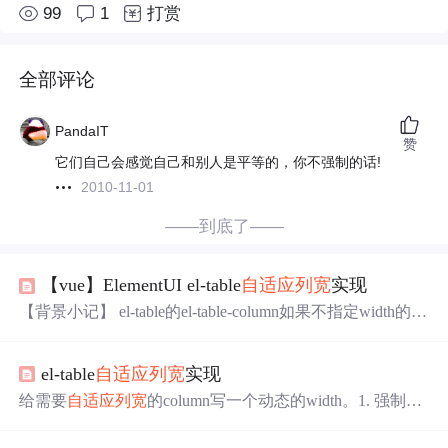
99
1
打赏
全部评论
PandaIT
赞
它们自己会感觉自己和别人是平等的，你不强制的话!
2010-11-01
——到底了——
【vue】ElementUI el-table
自适应
列宽
实现
【背景小记】 el-table的el-table-column如果不指定width的
话，会自动设定一个宽度，表格内容会自动换行，对强迫
症用户来说非常不友好，为了追求完美用户体验，所以这
el-table
自适应
列宽
实现
里需要实现两个效果： 1. 强制表格内容
不换行
显示 2. 实现
表格
列宽
自适应
撑开 【代码实现】 <template> <el-table ref
给需要
自适应
列宽
的column写一个动态的width。1. 强制表
="tableRef" v-loading="loading" :data="tableDat
格内容
不换行
显示。2. 实现表格
列宽
自适应
撑开。别忘记
了还得设置CSS。