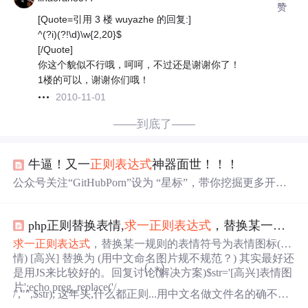
赞
[Quote=引用 3 楼 wuyazhe 的回复:]
^(?i)(?!\d)\w{2,20}$
[/Quote]
你这个貌似不行哦，呵呵，不过还是谢谢你了！
1楼的可以，谢谢你们哦！
2010-11-01
——到底了——
牛逼！又一
正则表达式
神器面世！！！
公众号关注“GitHubPorn”设为 “星标”，带你挖掘更多开发
神器！大家好，我是小 G。作为一名程序员，
正则表达式
可谓是我们必须掌握的技术之一，特别是在进行信息的快
php正则替换表情,
求一
正则表达式
，替换某一规则的表情符号为表情图标（
速检索、验证、匹...
求一
正则表达式
，替换某一规则的表情符号为表情图标(表
情) [高兴] 替换为 (用中文命名图片规不规范？) 其实最好还
(
.
∗
)
(
.
∗
)
是用JS来比较好的。回复讨论(解决方案)$str='[高兴]表情图
片';echo preg_replace('/
/',"",$str); 这年头,什么都正则...用中文名做文件名的确不是