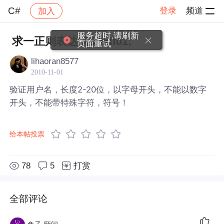
C#
登录
频道
加入
帖子详情
社区
C#
服务超时,请刷新
求一正则表达式&#xff01;
页面重试
lihaoran8577
2010-11-01
验证用户名，长度2-20位，以字母开头，不能以数字
开头，不能带特殊字符，符号！
给本帖投票
78
5
打赏
全部评论