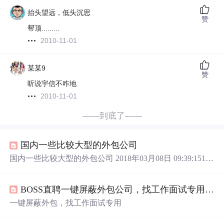
抬头望远，低头沉思
赞
帮顶.........
2010-11-01
某某9
赞
听说宇信不咋地
2010-11-01
——到底了——
国内一些比较大型的外包公司
国内一些比较大型的外包公司 2018年03月08日 09:39:15169
6人阅读 评论(1) 收藏 举报 分类： 面试（14） 下面的这
些公司是我根据网上的资料整理出来的。 找工作的同学都
BOSS直聘一键屏蔽外包公司，找工作面试专用JAVA工具
要看看，下面这些是国内一些比较大型的外包公司，想进
外包公司的和不想进的都要了解一下，别进错了。 序号 公
一键屏蔽外包，找工作面试专用
司名称 英文