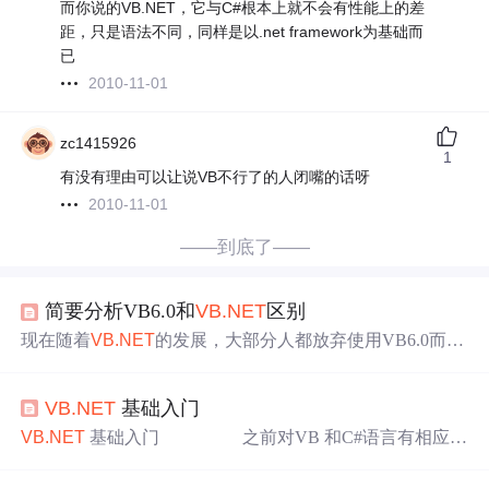
而你说的VB.NET，它与C#根本上就不会有性能上的差
距，只是语法不同，同样是以.net framework为基础而
已
2010-11-01
zc1415926
1
有没有理由可以让说VB不行了的人闭嘴的话呀
2010-11-01
——到底了——
简要分析VB6.0和
VB.NET
区别
现在随着
VB.NET
的发展，大部分人都放弃使用VB6.0而选
择
VB.NET
，下面我们就来研究一下VB6.0和
VB.NET
的区
别。
VB.NET
是微软公司在2002年推出的一种开发基于.Net
VB.NET
基础入门
平台应用程序的开发语言，也是微软公司极力推荐的一种
开发.Net平台应用程序的开发语言。首先还是让我们来简
VB.NET
基础入门 之前对VB 和C#语言有相应的
单了解一下
VB.NET
和其前一个版本，也是目前世界上拥
了解，特别是VB，进行了很长一段时间的的深入的学
有最多使用者的开发语言--VB 6.0的主要区别。 ...
习，现在开始
VB.NET
基础学习，学习进度不快，很多的