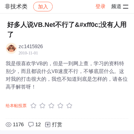
非技术类
登录
频道
加入
帖子详情
社区
非技术类
好多人说VB.Net不行了&#xff0c;没有人用
了
zc1415926
2010-11-01
我是很喜欢学VB的，但是一到网上查，学习的资料特
别少，而且都说什么VB速度不行，不够底层什么。这
对我的打击很大的，我也不知道到底是怎样的，请各位
高手解答呀！
给本帖投票
1176
12
打赏