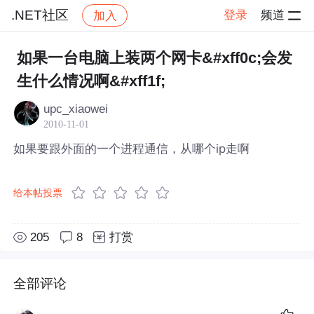
.NET社区
登录
频道
加入
帖子详情
社区
.NET社区
如果一台电脑上装两个网卡&#xff0c;会发
生什么情况啊&#xff1f;
upc_xiaowei
2010-11-01
如果要跟外面的一个进程通信，从哪个ip走啊
给本帖投票
205
8
打赏
全部评论