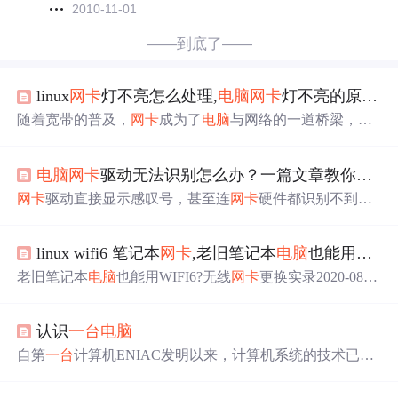
2010-11-01
——到底了——
linux
网卡
灯不亮怎么处理,
电脑
网卡
灯不亮的原因及解决方法
随着宽带的普及，
网卡
成为了
电脑
与网络的一道桥梁，但
网卡
故障也时有
发生
，正常的
情况
下，
网卡
灯是闪烁的，
不同的闪烁法代表这不同的网络状况，若是
网卡
灯不亮怎
电脑
网卡
驱动无法识别怎么办？一篇文章教你解决网络问题
么办呢？造成
网卡
灯不亮的原因有很多，下面就给大家介
绍
电脑
网卡
灯不亮的原因及解决方法，让大家在面对这些
网卡
驱动直接显示感叹号，甚至连
网卡
硬件都识别不到
网络故障时不再束手无策。
电脑
网卡
灯不亮
电脑
网卡
灯不
——这就是典型的“
网卡
驱动无法识别”问题。很多人看到
亮的原因及解决方法：1、线路问题如果
网卡
灯不亮，首先
这个场景的第一反应是：是不是
网卡
坏了？其实大多数
情
检查网线是否接触良好，水晶头的接头跟主机连接口是...
linux wifi6 笔记本
网卡
,老旧笔记本
电脑
也能用WIFI6?无线
况
下，它只是驱动出了问题。下面我们就用最简单易懂的
方式，讲讲
网卡
驱动无法识别的原因，以及普通人也能轻
老旧笔记本
电脑
也能用WIFI6?无线
网卡
更换实录2020-08-2
松上手的解决方法。 ​
3 15:00:0029点赞115收藏32评论创作立场声明：本篇内容
提到的产品均为自费购买，请放心服用。追加修改(2020-0
认识
一台
电脑
8-23 21:04:57):联想的笔记本
电脑
要注意
电脑
是否有硬件白
名单限制，若有更换
网卡
时需要修改BIOS，具体请自行百
自第
一台
计算机ENIAC发明以来，计算机系统的技术已经
度。前情提要刚上大学的时候(14年10月)买了
一台
笔记本
得到了很大的发展，但计算机硬件系统的基本结构没有
发
电脑
——华硕N551JM，陪伴...
生
变化，仍然属于冯·诺依曼体系计算机。所谓计算机硬