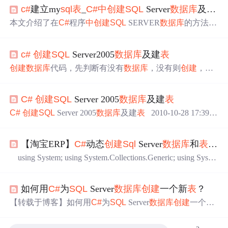
c#
建立my
sql
表
_
C#
中
创建
SQL
Server
数据库
及
表
的
本文介绍了在
C#
程序
中
创建
SQL
SERVER
数据库
的方法，
在此基础上介绍了向
数据库
中
添加数据的方法。首先，我
们在程序
中
动态地
创建
SQL
Server
数据库
。我们将
数据库
c#
创建
SQL
Server2005
数据库
及建
表
创建
在C:\my
sql
目录下，所以读者要练习该实例的话得先
在C:下
创建
一个名为my
sql
的文件夹，否则会出错！
创建
数
创建
数据库
代码，先判断有没有
数据库
，没有则
创建
，废
据库
的关键是函数
中
的
sql
对象，通过该对象我们指定了
数
话不多说，代码如下： private const string DB_NAME =
据库
文件的一些基本属性。之后，我们新
创建
了一个
Sql
C
@"safety_hidden"; private const string DB_PATH = @"E:\"; pri
omm...
C#
创建
SQL
Server 2005
数据库
及建
表
vate string ConnectionString = @"Integrated Secu
C#
创建
SQL
Server 2005
数据库
及建
表
2010-10-28 17:39:4
6| 分类：
C#
| 标签：
c#
创建
数据库
建
表
system.data.
sql
client |字号大
中
小 订阅 using System; using System.Collectio
【淘宝ERP】
C#
动态
创建
Sql
Server
数据库
和
表
（已
ns.Generic; using System.Text; usi
using System; using System.Collections.Generic; using Syste
m.Linq; using System.Text; using System.Threading.Tasks; usin
g System.Data; using System.Data.
Sql
Client; using System.IO;
如何用
C#
为
SQL
Server
数据库
创建
一个新
表
？
namespa...
【转载于博客】如何用
C#
为
SQL
Server
数据库
创建
一个新
表
？ 有两种方法来为
数据库
创建
一个新
表
， 1. 我们可
以用 ADO.NET 写出并执行 T-
SQL
语句来
创建
表
： pr