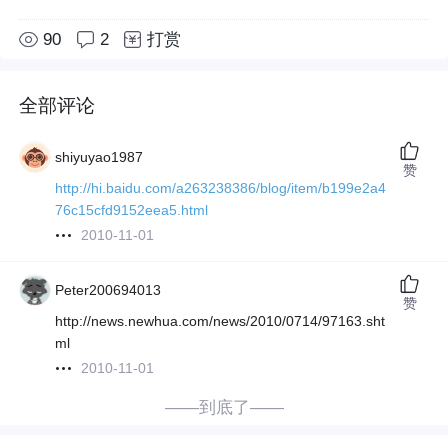
90
2
打赏
全部评论
shiyuyao1987
赞
http://hi.baidu.com/a263238386/blog/item/b199e2a4
76c15cfd9152eea5.html
2010-11-01
Peter200694013
赞
http://news.newhua.com/news/2010/0714/97163.sht
ml
2010-11-01
——到底了——