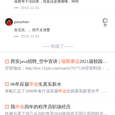
虽然等于没回答，但是还是谢谢咯，呵呵
2010-11-01
porschev
赞
在北京。。但不太清楚
2010-11-01
——到底了——
西安java招聘_空中宣讲 |
瑞斯
康达
2021届校园招聘启动！
空宣地址：http://live.51job.com/watch/7677136空宣时间：20
20-10-22 14：30
瑞斯
康达
2021届校园招聘简章公司简介
瑞
斯
康达
科技发展股份有限公司(股票代码：603803)于1999
06年应届
毕业
生真实薪水
年成立，在接入领域深耕21年，本着创新务实，开放进
取，客户价值至上的核心价值观，始终坚持围绕提升客户
本帖汇总了2006年各行业应届
毕业
生的真实薪资水平，涵
价值进行技术、产品解决方案的持续创新，具备光传输、
盖IT、通讯、软件、运营商等多个领域知名企业，如华
宽带接入、工业物...
为、腾讯、微软等，提供了不同学历背景起始薪资的具体
我
毕业
四年的程序员职场经历
数据。
作者分享了自己从2007年至2010年间在不同公司的职业经