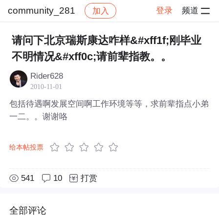
community_281
登录
频道
加入
帖子详情
社区
community_281
请问下北京瑞斯康达咋样&#xff1f;刚毕业
不明情况&#xff0c;请前辈指教。。
Rider628
2010-11-01
包括待遇啊发展空间啊工作环境等等，求前辈指点小弟
一二。。谢谢咯
给本帖投票
541
10
打赏
全部评论