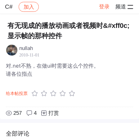
C#
登录
频道
加入
帖子详情
社区
C#
有无现成的播放动画或者视频时&#xff0c;
显示帧的那种控件
nullah
2010-11-01
对.net不熟，在做ui时需要这么个控件。
请各位指点
给本帖投票
257
4
打赏
全部评论