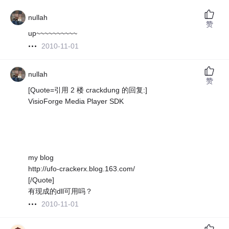
nullah
赞
up~~~~~~~~~~
2010-11-01
nullah
赞
[Quote=引用 2 楼 crackdung 的回复:]
VisioForge Media Player SDK
my blog
http://ufo-crackerx.blog.163.com/
[/Quote]
有现成的dll可用吗？
2010-11-01