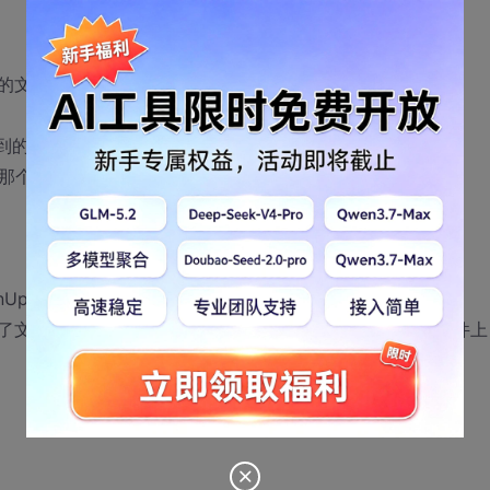
路径放入FileUpload。
搜到的例子都不适用于这里。
学那个。我只想用最基本的东西，这难道很难吗？
nUploadDialog('FileUpload1')");
件之后，无法把选择的文件及路径显示在FileUpload控件上