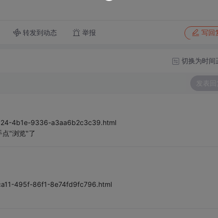
转发到动态
举报
写回
切换为时间
发表回
-ab24-4b1e-9336-a3aa6b2c3c39.html
点"浏览"了
ca11-495f-86f1-8e74fd9fc796.html