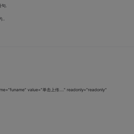
语句.
..
name="funame" value="单击上传...." readonly="readonly"