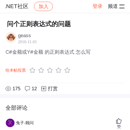
.NET社区
登录
频道
加入
帖子详情
社区
.NET社区
问个正则表达式的问题
geass
2010-11-01
C#金额或Y#金额 的正则表达式 怎么写
给本帖投票
175
12
打赏
全部评论
兔子-顾问
赞