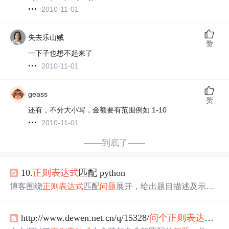
2010-11-01
失去乐山贼
赞
一下子也想不起来了
2010-11-01
geass
赞
还有，不分大小写，金额要有范围例如 1-10
2010-11-01
——到底了——
10.
正则表达式
匹配 python
博客围绕
正则表达式
匹配
问题
展开，给出题目描述及示
例，介绍使用动态规划解决该
问题
的思路。通过构建二维
数组记录子
问题
解，避免重复计算，还给出Python实现代
http://www.dewen.net.cn/q/15328/
问个
正则表达式
贪
码及详细解释，最终可有效解决
正则表达式
匹配
问题
。