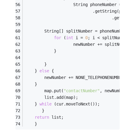
					String phoneNumber = phon
							.getString(phones
									.
		String[] splitNumber = phoneNumber.sp
for
 (
int
 i = 
0
; i < splitNumber.l
					newNumber += splitNumber[
			}
		}
	} 
else
 {
		newNumber += NONE_TELEPHONENUMBER;
	}
		map.put(
"contactNumber"
, newNumber);
		list.add(map);
	} 
while
 (cur.moveToNext());
       }
return
 list;
	}