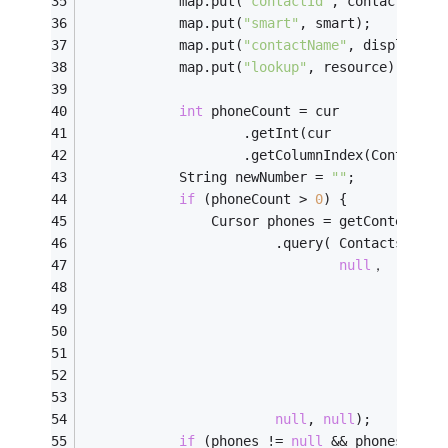
			map.put(
"contactId"
, contactId);
			map.put(
"smart"
, smart);
			map.put(
"contactName"
, displayNam
			map.put(
"lookup"
, resource);
int
 phoneCount = cur
					.getInt(cur
					.getColumnIndex(Contact
			String newNumber = 
""
;
if
 (phoneCount > 
0
) {
				Cursor phones = getContentRe
						.query(	Con
null
										
			
										
		
										
	
null
, 
null
);
if
 (phones != 
null
 && phones.move