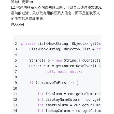
通知UI更新list
LZ,把你的联系人查询语句贴出来，可以自己通过添加SQL
语句的过滤，只获取有用的联系人信息，而不是把联系人
的所有信息都取出来。
[/Quote]
private
 List<Map<String, Object>> getData() {
	List<Map<String, Object>> list = 
new
 Arra
	String[] p = 
new
 String[] {Contacts._ID,C
	Cursor cur = getContentResolver().query(C
null
, 
null
, 
null
);
if
 (cur.moveToFirst()) {
int
 idColumn = cur.getColumnIndex(Con
int
 displayNameColumn = cur.getColumn
int
 smartColumn = cur.getColumnIndex(
int
 lookupColumn = cur.getColumnIndex