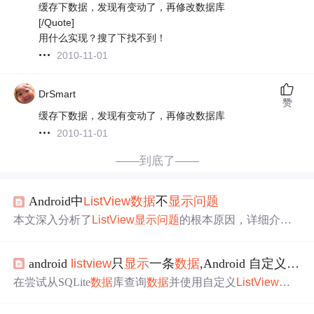
缓存下数据，发现有变动了，再修改数据库
[/Quote]
用什么实现？搜了下找不到！
2010-11-01
DrSmart
赞
缓存下数据，发现有变动了，再修改数据库
2010-11-01
——到底了——
Android中
ListView
数据
不
显示
问题
本文深入分析了
ListView
显示
问题
的根本原因，详细介绍
了如何确保
数据
加载正确并更新适配器，以实现
ListView
的正常
显示
。通过实例演示了两种不同场景下的解决方
android
listview
只
显示
一条
数据
,Android 自定义
List
法，包括
数据
加载前的初始化、
数据
变化时的适配器更
新，以及避免适配器接收到空
数据
的策略。
在尝试从SQLite
数据
库查询
数据
并使用自定义
ListView
显
示
时，遇到
问题
：
ListView
只
显示
第一条
数据
。排查后发
现是由于
ListView
被包含在ScrollView中导致。通过设置
Lis