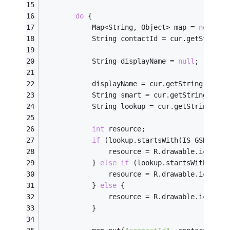
do
 {
			Map<String, Object> map = 
new
 Has
			String contactId = cur.getString
			String displayName = 
null
;
			displayName = cur.getString(disp
			String smart = cur.getString(smar
			String lookup = cur.getString(lo
int
 resource;
if
 (lookup.startsWith(IS_GSM_CARD
				resource = R.drawable.ic_con
			} 
else
if
 (lookup.startsWith(IS_C
				resource = R.drawable.ic_con
			} 
else
 {
				resource = R.drawable.ic_con
			}