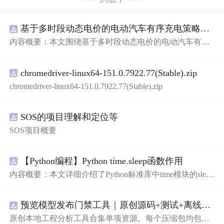
基于多时段动态电价的电动汽车有序充电策略优化（Matlab代码实现）
内容概要：本文围绕基于多时段动态电价的电动汽车有序
充电策略优化展开研究，提出一种结合动态电价机制的充
电调度方法，旨在通过优化充电行为缓解电网负荷压力并
chromedriver-linux64-151.0.7922.77(Stable).zip
降低用户充电成本。文中系统设计了多时段电价模型，深
入分析其对电动汽车充电需求的引导机制，构建了兼顾经
chromedriver-linux64-151.0.7922.77(Stable).zip
济性与电网友好性的优化调度模型，并基于Matlab平台进
行算法实现与仿真验证。通过对比多种场景下的充电负荷
曲线，验证了该策略在削峰填谷、提升可再生能源消纳能
SOS的项目理解和定位等
力以及实现电网与用户双赢方面的有效性。研究进一步考
SOS项目概要
虑了用户响应行为的不确定性，增强了模型在实际应用中
的鲁棒性与可行性。; 适合人群：具备一定电力系统基础知
识和Matlab编程能力，从事新能源、智能电网、电动汽车
【Python编程】Python time.sleep函数作用
等相关领域研究的研究生、科研人员及工程技术人员。; 使
内容概要：本文详细介绍了Python标准库中time模块的sleep
用场景及目标：①应用于城市充电站、住宅区充电桩等集
函数的作用与使用方法。time.sleep(seconds)用于使当前线
中充电管理场景，实现负荷的优化调度与电网支撑；②支
程暂停执行指定的秒数，支持整数或浮点数参数，实现程
持电网侧需求响应项目，提升电力系统运行效率与稳定
预览模型发布门禁工具｜原创源码+测试+离线报告
序的延时操作。在休眠期间，CPU资源被释放，具有较高
性；③为政府及电力公司制定分时电价政策、推动车网互
的执行效率。文章还列举了该函数的四大典型应用场景，
原创本地工程分析工具合集单项资源。每个压缩包均包含
动（V2G）发展提供技术支撑与决策依据。; 阅读建议：读