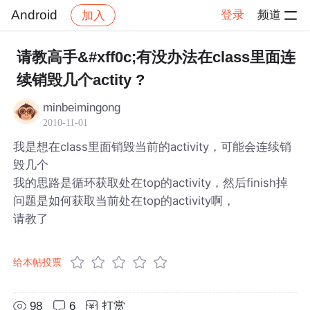
Android
登录
频道
加入
帖子详情
社区
Android
请教高手&#xff0c;有没办法在class里面连
续销毁几个actity ?
minbeimingong
2010-11-01
我是想在class里面销毁当前的activity，可能会连续销
毁几个
我的思路是循环获取处在top的activity，然后finish掉
问题是如何获取当前处在top的activity啊，
请教了
给本帖投票
98
6
打赏