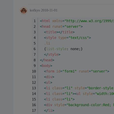
kofkyo
2010-11-01
<
html
xmlns
=
"http://www.w3.org/1999/
<
head
runat
=
"server"
>
<
title
>
</
title
>
<
style
type
=
"text/css"
>
.li
  {
list-style
: none;}
</
style
>
</
head
>
<
body
>
<
form
id
=
"form1"
runat
=
"server"
>
<
div
>
<
ul
>
<
li
class
=
"li"
style
=
"border-style
<
li
class
=
"li"
>
<
ul
style
=
"width:10
<
li
class
=
"li"
>
<
div
style
=
"background-color:Red; 
</
li
>