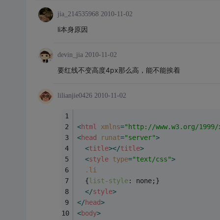
jia_214535968
2010-11-02
li本身原因
devin_jia
2010-11-02
要红线不变高度4px那么高，能不能挨着
lilianjie0426
2010-11-02
<
html
xmlns
=
"http://www.w3.org/1999/
<
head
runat
=
"server"
>
<
title
>
</
title
>
<
style
type
=
"text/css"
>
.li
  {
list-style
: none;}
</
style
>
</
head
>
<
body
>