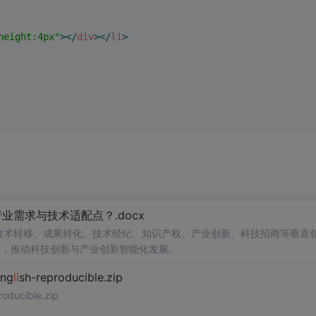
height:4px"
>
</
div
>
</
li
>
需求与技术适配点？.docx
在技术转移、成果转化、技术经纪、知识产权、产业创新、科技招商等垂直
案，推动科技创新与产业创新智能化发展。
ng
li
sh-reproducible.zip
roducible.zip