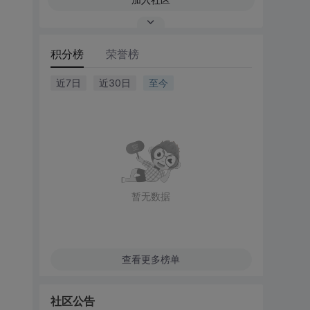
积分榜
荣誉榜
近7日
近30日
至今
暂无数据
查看更多榜单
社区公告