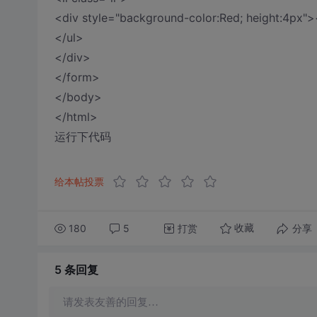
<div style="background-color:Red; height:4px">
</ul>
</div>
</form>
</body>
</html>
运行下代码
给本帖投票
180
5
打赏
分享
收藏
5 条
回复
请发表友善的回复…