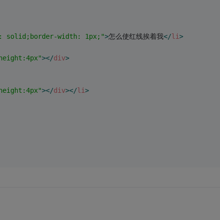
: solid;border-width: 1px;"
>
怎么使红线挨着我
</
li
>
height:4px"
>
</
div
>
height:4px"
>
</
div
>
</
li
>