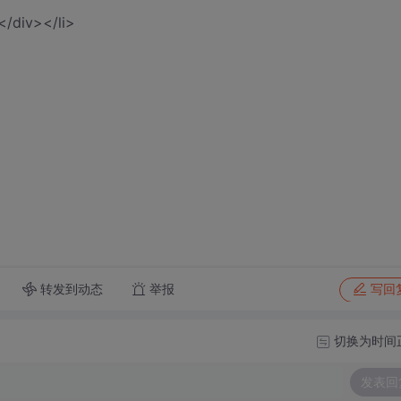
</div></li>
转发到动态
举报
写回
切换为时间
发表回