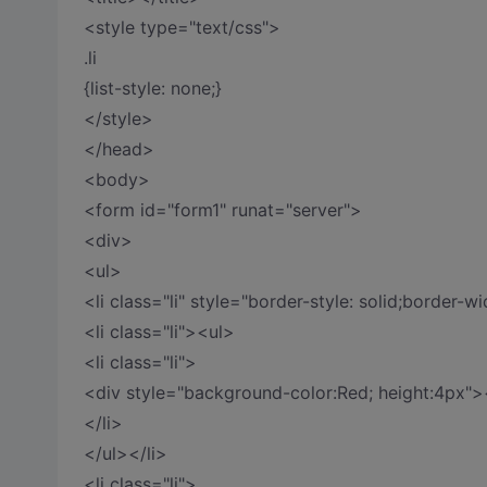
<style type="text/css">
.li
{list-style: none;}
</style>
</head>
<body>
<form id="form1" runat="server">
<div>
<ul>
<li class="li" style="border-style: solid;bor
<li class="li"><ul>
<li class="li">
<div style="background-color:Red; height:4px">
</li>
</ul></li>
<li class="li">