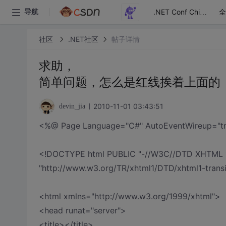
全
导航
.NET Conf China
社区
.NET社区
帖子详情
求助，
简单问题，怎么是红线挨着上面的
2010-11-01 03:43:51
devin_jia
<%@ Page Language="C#" AutoEventWireup="true"
<!DOCTYPE html PUBLIC "-//W3C//DTD XHTML 1.0
"http://www.w3.org/TR/xhtml1/DTD/xhtml1-transi
<html xmlns="http://www.w3.org/1999/xhtml">
<head runat="server">
<title></title>