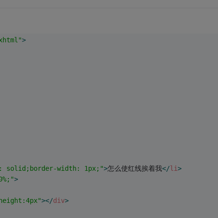
xhtml"
>
: solid;border-width: 1px;"
>
怎么使红线挨着我
</
li
>
0%;"
>
height:4px"
>
</
div
>