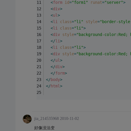
<
form
id
=
"form1"
runat
=
"server"
>
<
div
>
<
ul
>
<
li
class
=
"li"
style
=
"border-style
<
li
class
=
"li"
>
<
div
style
=
"background-color:Red; 
</
li
>
<
li
class
=
"li"
>
<
div
style
=
"background-color:Red; 
</
ul
>
</
div
>
</
form
>
</
body
>
</
html
>
jia_214535968
2010-11-02
好像没法变