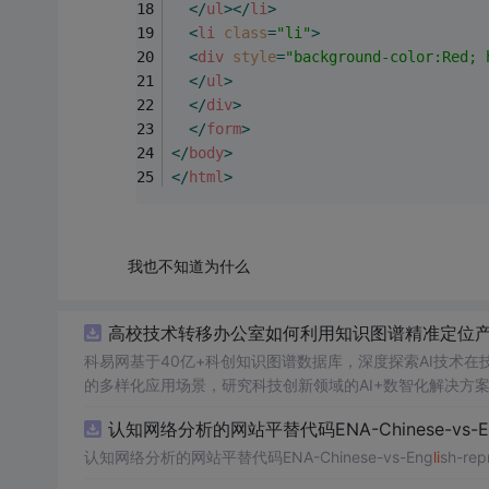
</
ul
>
</
li
>
<
li
class
=
"li"
>
<
div
style
=
"background-color:Red; 
</
ul
>
</
div
>
</
form
>
</
body
>
</
html
>
我也不知道为什么
高校技术转移办公室如何利用知识图谱精准定位产业
科易网基于40亿+科创知识图谱数据库，深度探索AI技术
的多样化应用场景，研究科技创新领域的AI+数智化解决方
认知网络分析的网站平替代码ENA-Chinese-vs-E
认知网络分析的网站平替代码ENA-Chinese-vs-Eng
li
sh-rep