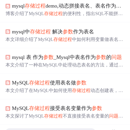
mysql
存储过程
demo,动态拼接表名、表名作为
参数
博客介绍了MySQL
存储过程
的便利性，指出SQL不能拼接
表名，可在
存储过程
中用concat函数动态拼接含表名的SQ
L。通过两个示例展示，一是将表名作为
存储过程
参数
，
mysql中
存储过程
解决
参数
作为表名
二是利用
存储过程
向表名后缀不同的分表批量插入测试数
据，还给出调试注意事项。
本文详细介绍了MySQL
存储过程
中如何利用变量做表名，
通过使用PREPARE语句来预定义SQL语句，以及在实际应
用中遇到的
问题
和解决方案。包括了变量定义、声明和
参
mysql 表 作为
参数
_Mysql中表名作为
参数
的
问题
数
传递的注意事项，特别强调了在不同场景下如何正确使
用这些特性，以及在PHP调用MySQL
存储过程
时可能遇到
本文介绍了一种在MySQL中处理动态表名的方法，通过
存
的常见
问题
。
储过程
和动态SQL实现多个表的数据合并，并提供了具体
示例。
MySQL
存储过程
使用表名做
参数
本文介绍了在MySQL中如何使用
存储过程
动态创建表，特
别是从MySQL 5.0.13版开始引入的PREPARE语句使得这个
操作变得更加简单。提供了一个正确的示例，并提醒网上
MySQL
存储过程
接受表名变量作为
参数
的例子可能是错误的。
本文探讨了MySQL
存储过程
不直接接受表名变量的
问题
，
并提供了通过prepare语句解决此
问题
的方法。文中强调了c
oncat函数在构造动态SQL语句中的应用，确保了
存储过程