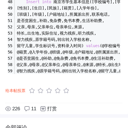
Insert
into
 南京市学生基本信息([学校编号],[学籍号码
[性别],[生日],[民族],[籍贯],[入学年份],
[班级],[年级],[户籍地址],所属派出所,联系电话,
是否贫困生,补助,免杂费,免书本费,生活补助费,
父亲,母亲,父亲单位,母亲单位,来源,
特长,出生地,实际住址,视力残疾,听力残疾,
智力残疾,原学籍号码,转出转入学校名称,
留守儿童,学生标识号,资料录入时间) 
values
(@学校编号,@
@籍贯,@入学年份,@班级,@年级,@户籍地址,@所属派出所,@联
@是否贫困生,@补助,@免杂费,@免书本费,@生活补助费,
@父亲,@母亲,@父亲单位,@母亲单位,@来源,@特长,@出生地,
@智力残疾,@原学籍号码,@转出转入学校名称,@留守儿童,@学
给本帖投票
226
11
打赏
全部评论