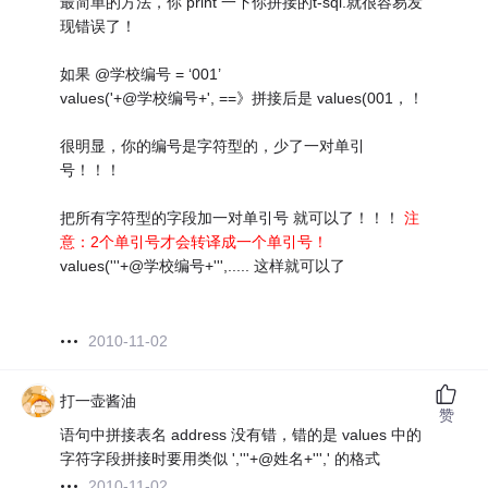
最简单的方法，你 print 一下你拼接的t-sql.就很容易发
现错误了！
如果 @学校编号 = ‘001’
values('+@学校编号+', ==》拼接后是 values(001，！
很明显，你的编号是字符型的，少了一对单引
号！！！
把所有字符型的字段加一对单引号 就可以了！！！
注
意：2个单引号才会转译成一个单引号！
values('''+@学校编号+''',..... 这样就可以了
2010-11-02
打一壶酱油
赞
语句中拼接表名 address 没有错，错的是 values 中的
字符字段拼接时要用类似 ','''+@姓名+''',' 的格式
2010-11-02