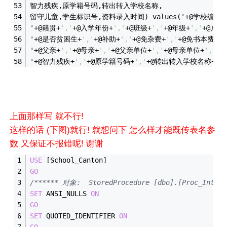
智力残疾,原学籍号码,转出转入学校名称,
留守儿童,学生标识号,资料录入时间) values('
+
@学校编号
+
'
+
@籍贯
+
','
+
@入学年份
+
','
+
@班级
+
','
+
@年级
+
','
+
@户籍
'
+
@是否贫困生
+
','
+
@补助
+
','
+
@免杂费
+
','
+
@免书本费
+
',
'
+
@父亲
+
','
+
@母亲
+
','
+
@父亲单位
+
','
+
@母亲单位
+
','
+
@
'
+
@智力残疾
+
','
+
@原学籍号码
+
','
+
@转出转入学校名称
+
',
上面那样写 就不行!
这样的话 (下图)就行! 就想问下 怎么样才能既传表名参
数 又保证不报错呢! 谢谢
USE
 [School_Canton]
GO
/****** 对象:  StoredProcedure [dbo].[Proc_IntoS
SET
 ANSI_NULLS 
ON
GO
SET
 QUOTED_IDENTIFIER 
ON
GO