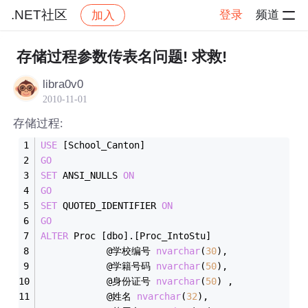
.NET社区
登录
频道
加入
帖子详情
社区
.NET社区
存储过程参数传表名问题! 求救!
libra0v0
2010-11-01
存储过程:
USE
 [School_Canton]
GO
SET
 ANSI_NULLS 
ON
GO
SET
 QUOTED_IDENTIFIER 
ON
GO
ALTER
 Proc [dbo].[Proc_IntoStu] 
			@学校编号 
nvarchar
(
30
),
			@学籍号码 
nvarchar
(
50
),
			@身份证号 
nvarchar
(
50
) ,
			@姓名 
nvarchar
(
32
),