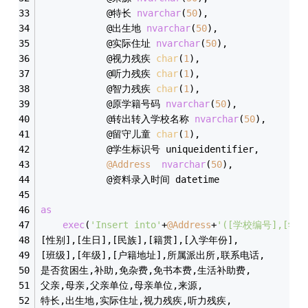
			@特长 
nvarchar
(
50
),
			@出生地 
nvarchar
(
50
),
			@实际住址 
nvarchar
(
50
),
			@视力残疾 
char
(
1
),
			@听力残疾 
char
(
1
),
			@智力残疾 
char
(
1
),
			@原学籍号码 
nvarchar
(
50
),
			@转出转入学校名称 
nvarchar
(
50
),
			@留守儿童 
char
(
1
),
			@学生标识号 uniqueidentifier,
@Address
nvarchar
(
50
),
			@资料录入时间 datetime
as
exec
(
'Insert into'
+
@Address
+
'([学校编号],[学籍
[性别],[生日],[民族],[籍贯],[入学年份],
[班级],[年级],[户籍地址],所属派出所,联系电话,
是否贫困生,补助,免杂费,免书本费,生活补助费,
父亲,母亲,父亲单位,母亲单位,来源,
特长,出生地,实际住址,视力残疾,听力残疾,