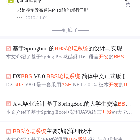
generhappy
赞
只是控制发布通告的sql语句就行了吧
2010-11-01
——到底了——
基于Springboot的
BBS
论坛
系统
的设计与实现
本文介绍了基于Spring Boot框架和Java语言
开发
的
BBS
论
坛
系统
。该
系统
采用B/S架构，使用MySQL数据库，以用
户和
管理员
为目标用户。文中阐述了
系统
架构、相关技
DX
BBS
V8.0
BBS
论坛
系统
简体中文正式版 [
开发
术，展示部分代码并进行白盒和黑盒测试，该
系统
功能全
面、易维护且安全性好。
DX
BBS
V8.0 是一套采用
ASP
.NET 2.0 C# 技术
开发
的
BB
S
论坛
系统
，强调速度和安全性。
系统
集成高速数据检索
和缓存机制，对cookies进行加密处理，支持大量数据处
Java毕业设计 基于SpringBoot的大学生交流
BBS
论
理。新功能包括访客发帖控制、无刷新技术、
公告
系统
、
问答帖、安全设置等，同时进行了多项改进，如用户中
本文介绍了基于Spring Boot框架和JAVA语言
开发
的大学生
心、贴子管理和搜索功能优化。
交流
BBS
论坛
系统
。该
系统
采用B/S架构，以用户和
管理员
为目标用户，用户可注册登录、查看信息等，
管理员
能进
BBS
论坛
系统
主要功能详细设计
行全
系统
管理。还介绍了
开发
环境、技术配置等内容，旨
在实现
论坛
的智能化、现代化管理。
本文介绍了基于WEB的通用
BBS
系统
设计与实现方法，涵