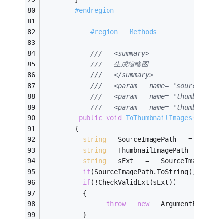
#endregion 
#region   Methods
///   <summary> 
///   生成缩略图 
///   </summary> 
///   <param   name= "sourceI
///   <param   name= "thum
///   <param   name= "thumb
public
void
ToThumbnailImages
(
strin
        { 
string
   SourceImagePath   =   sou
string
   ThumbnailImagePath   =   
string
   sExt   =   SourceImagePat
if
(SourceImagePath.ToString()==Sys
if
(!CheckValidExt(sExt)) 
          { 
throw
new
   ArgumentExcept
          } 