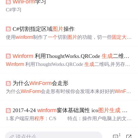
WinForm
学习
C#学习
C#切割指定区域
图片
操作
使用
winform
制作了
一个
切割
图片
的功能，切一些
固定
大小
的
图片
，比如头像。界面如图： 打开本地
图片
OpenFileDi
alog opdialog = new OpenFileDialog(); opdialog.InitialDirectory
Winform
利用ThoughtWorks.QRCode
生成
二维码,并另存为二维码
= @"C:\"; opdialog.FilterIndex = 1; ...
Winform
利用ThoughtWorks.QRCode
生成
二维码,并另存为
二维码
图片
(限制
大小
) https://blog.csdn.net/kongwei521/articl
e/details/51371626 C# 利用BarcodeLib.dll
生成
条形码（一
为什么
WinForm
会走形
维，zxing,QrCodeNet/dll二维码） https://blog.csdn.net/kongw
ei521/ar...
为什么
WinForm
会走形有时候你会发现本来好好的
WinFor
m
程序
在别的机器上显示的尺寸就不对了。这些问题主要
发生在背景
图片
、
图片
框、窗口布局上。那么那就很可能
2017-4-24
winform
窗体基础属性 ico
图片
生成
不规则窗体的移动 恶搞小
是因为
WinForm
的自动放缩功能。因为不同语言的系统使
用不同的缺省字体，相同字体的系统也可能使用不同的DP
1.客户端应用
程序
：C/S 特点：操作用户电脑上的文件
I（字符的每英寸点数），传统的Win32
程序
在不同的系统
2.窗体分类： 记事本类型 --- 窗体可以随便拖动
大小
上经常遇到文本显示不全的问题。.NET的
WinForm
提供了
计算器类型 ---- 窗体
固定
大小
，无最大化 无变宽
1
说点什么…
自动放缩的
类型 --- 杀毒软件 不规则类型 --- 桌面加速小球 置