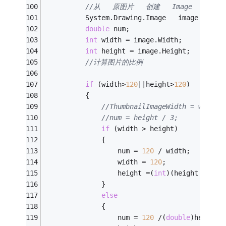
//从   原图片   创建   Image   对象 
          System.Drawing.Image   image   =  
double
 num; 
int
 width = image.Width;
int
 height = image.Height; 
//计算图片的比例 
if
 (width>
120
||height>
120
)
          {
//ThumbnailImageWidth = width 
//num = height / 3;
if
 (width > height)
              {
                  num = 
120
 / width;
                  width = 
120
;
                  height =(
int
)(height * num
              }
else
              {
                  num = 
120
 /(
double
)height;