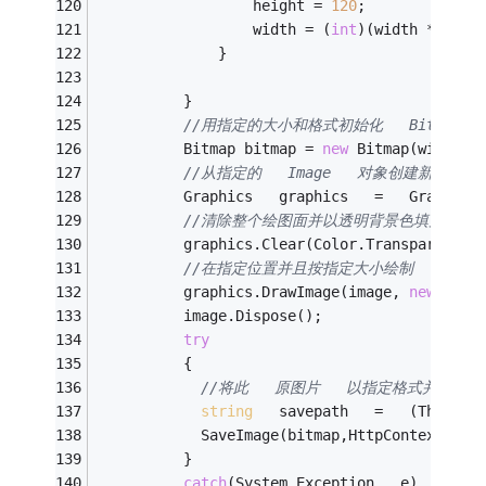
                  height = 
120
;
                  width = (
int
)(width * num)
              }
          }
//用指定的大小和格式初始化   Bitmap 
          Bitmap bitmap = 
new
 Bitmap(width,h
//从指定的   Image   对象创建新   Gra
          Graphics   graphics   =   Graphics
//清除整个绘图面并以透明背景色填充 
          graphics.Clear(Color.Transparent);
//在指定位置并且按指定大小绘制   原图片 
          graphics.DrawImage(image, 
new
 Rect
          image.Dispose();         
try
          {       
//将此   原图片   以指定格式并用指
string
   savepath   =   (Thumbna
            SaveImage(bitmap,HttpContext.Cur
          } 
catch
(System.Exception   e) 