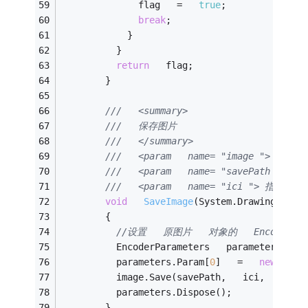
              flag   =   
true
; 
break
; 
            } 
          }       
return
   flag; 
        } 
///   <summary> 
///   保存图片 
///   </summary> 
///   <param   name= "image "> Imag
///   <param   name= "savePath "> 
///   <param   name= "ici "> 指定
void
SaveImage
(System.Drawing.Imag
        { 
//设置   原图片   对象的   EncoderPar
          EncoderParameters   parameters   =
          parameters.Param[
0
]   =   
new
   En
          image.Save(savePath,   ici,   para
          parameters.Dispose(); 
        } 