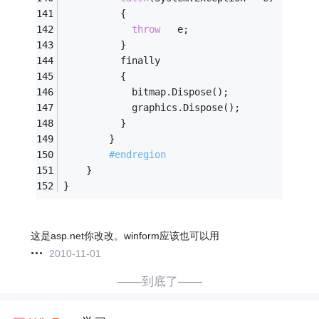
          { 
throw
   e; 
          } 
          finally 
          { 
            bitmap.Dispose();             
            graphics.Dispose(); 
          } 
        }
#endregion 
    }
}
这是asp.net你改改。winform应该也可以用
2010-11-01
——到底了——