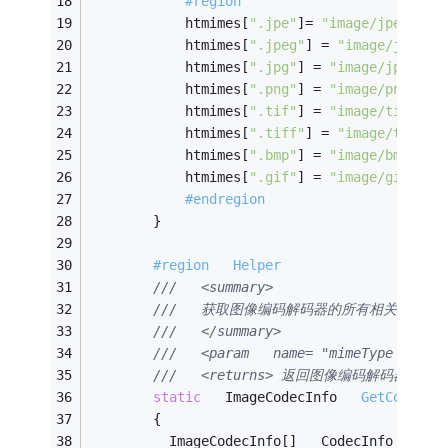
#region   
            htmimes[
".jpe"
]= 
"image/jpeg"
;
            htmimes[
".jpeg"
] = 
"image/jpeg"
;
            htmimes[
".jpg"
] = 
"image/jpeg"
;
            htmimes[
".png"
] = 
"image/png"
;
            htmimes[
".tif"
] = 
"image/tiff"
;
            htmimes[
".tiff"
] = 
"image/tiff"
;
            htmimes[
".bmp"
] = 
"image/bmp"
;
            htmimes[
".gif"
] = 
"image/gif"
;
#endregion 
        }
#region   Helper
///   <summary> 
///   获取图像编码解码器的所有相关信息 
///   </summary> 
///   <param   name= "mimeTyp
///   <returns> 返回图像编码解码器的所有
static
   ImageCodecInfo   
GetCodecIn
        { 
          ImageCodecInfo[]   CodecInfo   =  