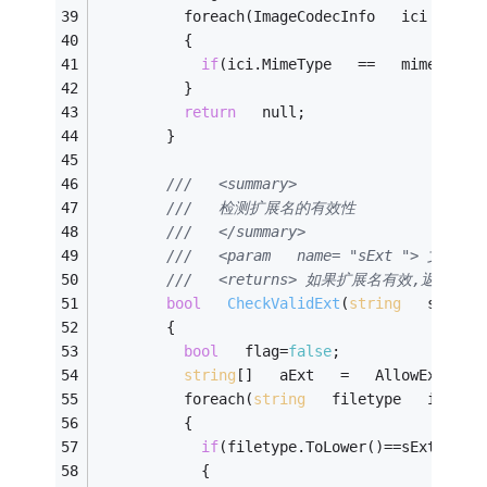
          foreach(ImageCodecInfo   ici   in 
          { 
if
(ici.MimeType   ==   mimeType)
          } 
return
   null; 
        } 
///   <summary> 
///   检测扩展名的有效性 
///   </summary> 
///   <param   name= "sExt "> 文件名
///   <returns> 如果扩展名有效,返回true,
bool
CheckValidExt
(
string
   sExt)
        {       
bool
   flag=
false
; 
string
[]   aExt   =   AllowExt.Spl
          foreach(
string
   filetype   in   a
          { 
if
(filetype.ToLower()==sExt) 
            { 