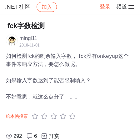
.NET社区
登录
频道
加入
帖子详情
社区
.NET社区
fck字数检测
mingl11
2010-11-01
如何检测fck的剩余输入字数， fck没有onkeyup这个
事件来响应方法，要怎么做呢。
如果输入字数达到了能否限制输入？
不好意思，就这么点分了。。。
给本帖投票
292
6
打赏