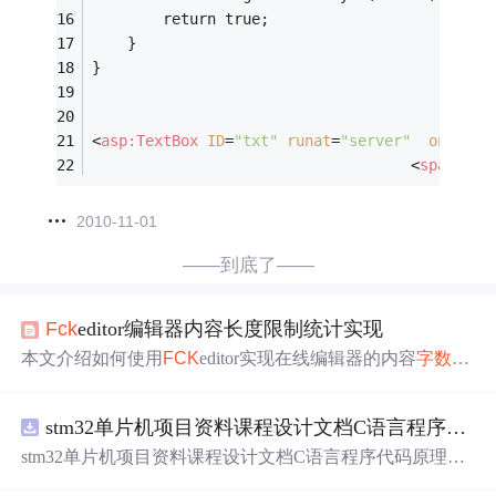
        return true;
    }
} 
<
asp:TextBox
ID
=
"txt"
runat
=
"server"
onkeyup
<
span
id
=
2010-11-01
——到底了——
Fck
editor编辑器内容长度限制统计实现
本文介绍如何使用
FCK
editor实现在线编辑器的内容
字数
限
制与
检测
功能，包括设置最大输入
字数
并实时显示剩余可
输入
字数
，以及超出限制后的提示。
stm32单片机项目资料课程设计文档C语言程序代码原理图电路PCB实例无线智能报警器的设计
stm32单片机项目资料课程设计文档C语言程序代码原理图
电路PCB实例无线智能报警器的设计