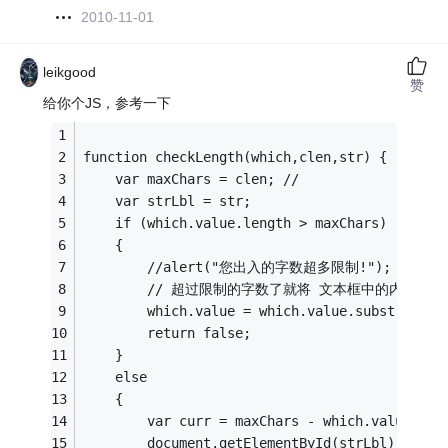
2010-11-01
leikgood
赞
给你个JS，参考一下
function checkLength(which,clen,str) { 
    var maxChars = clen; //
    var strLbl = str;
    if (which.value.length > maxChars) 
    {
        //alert("您出入的字数超多限制!");
        // 超过限制的字数了就将 文本框中的内容按
        which.value = which.value.substring(0
        return false;
    }
    else
    {
        var curr = maxChars - which.value.
        document.getElementById(strLbl).inner