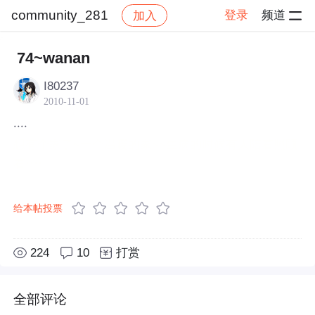
community_281
登录
频道
加入
帖子详情
社区
community_281
74~wanan
I80237
2010-11-01
····
想有个家了~一个温暖的家~~生病的时候有人陪着照顾
着····
给本帖投票
224
10
打赏
全部评论