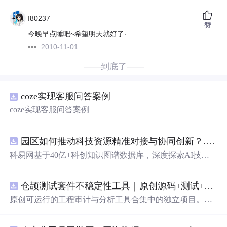
I80237
赞
今晚早点睡吧~希望明天就好了·
2010-11-01
——到底了——
coze实现客服问答案例
coze实现客服问答案例
园区如何推动科技资源精准对接与协同创新？.docx
科易网基于40亿+科创知识图谱数据库，深度探索AI技术
在技术转移、成果转化、技术经纪、知识产权、产业创
新、科技招商等垂直领域的多样化应用场景，研究科技创
仓颉测试套件不稳定性工具｜原创源码+测试+离线报告
新领域的AI+数智化解决方案，推动科技创新与产业创新
智能化发展。
原创可运行的工程审计与分析工具合集中的独立项目。每
个压缩包包含完整 Node.js、HTML、CSS、JavaScript 源
码，内置合成示例、3 项自动化验收、离线 HTML/JSON/S