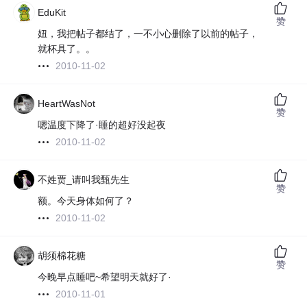
EduKit
赞
妞，我把帖子都结了，一不小心删除了以前的帖子，
就杯具了。。
2010-11-02
HeartWasNot
赞
嗯温度下降了·睡的超好
没起夜
2010-11-02
不姓贾_请叫我甄先生
赞
额。今天身体如何了？
2010-11-02
胡须棉花糖
赞
今晚早点睡吧~希望明天就好了·
2010-11-01