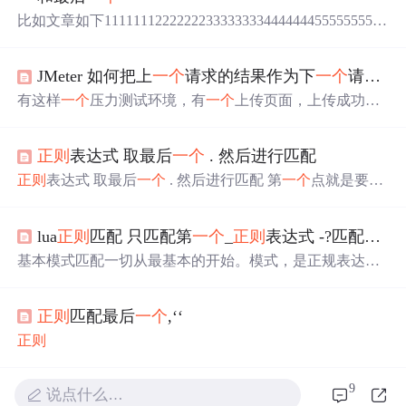
比如文章如下111111122222223333333344444445555555566
6666667777777匹配出1111111中的和最后一段7777777的
正
则
如何弄？回复讨论(解决方案)preg_match_all('/^.+|.+$/
JMeter 如何把上
一个
请求的结果作为下
一个
请求的参数 —— 使用
U',$s,$m);preg_match_all('/^.+|.+$/U',$s,$m);这样匹配到的是
整一段了我要的只是
一个
preg_match_al...
有这样
一个
压力测试环境，有
一个
上传页面，上传成功之
后服务器会返回一些上传信息(比如文件的 id 或者保存路径
之类的信息)，然后压力机会继续下
一个
请求，比如调整 id
正则
表达式 取最后
一个
. 然后进行匹配
为 xx 的文件的一些信息等等。问题来了：JMeter 是不知道
上传后文件的 id 的，第二个请求势必从第
一个
请求的返回
正则
表达式 取最后
一个
. 然后进行匹配 第
一个
点就是要的
结果中提取出文件 id，然后依此为参数发起第二次请求。
位置 .(?=[^.]*$)(com|cn)
那么 JMeter 如何把上
一个
请求的结果作为下
一个
请求的参
数呢？本文将介绍如何使用
正则
提取器解决这个问题。
lua
正则
匹配 只匹配第
一个
_
正则
表达式 -?匹配规则
基本模式匹配一切从最基本的开始。模式，是正规表达式
最基本的元素，它们是一组描述字符串特征的字符。模式
可以很简单，由普通的字符串组成，也可以非常复杂，往
正则
匹配最后
一个
,‘‘
往用特殊的字符表示
一个
范围内的字符、重复出现，或表
示上下文。例如：^once这个模式包含
一个
特殊的字符^，
正则
表示该模式只匹配那些以once开头的字符串。例如该模式
与字符串"once upon a time"匹配，与"There once was a m...
9
说点什么…