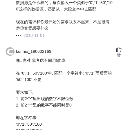
数据源是什么样的，每次输入一个类似于'0','1','50','10
0'这样的数据源，还是从一大段文本中去匹配
现在的需求和你最开始的需求联系不起来，不是很清
楚你究竟想要什么
2010-11-01
kennie_190602169
赞
噢..也对,我考虑不周,那改成:
在 '0','1','50','100'中, 匹配一个字符串: '0','1' 而后面的
'50','100' 不要
要求如下:
1. 前2个''里出现的数字不限位数.
2. 前2个''里的数字不能同时是0
即在字符串:
'0','1','50','100'