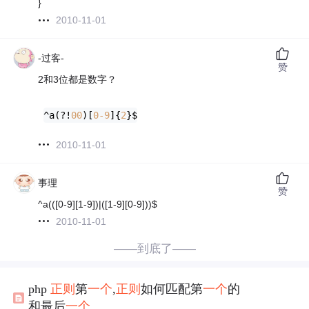
}
2010-11-01
-过客-
赞
2和3位都是数字？
^a(?!
00
)[
0
-9
]{
2
}$
2010-11-01
事理
赞
^a(([0-9][1-9])|([1-9][0-9]))$
2010-11-01
——到底了——
php
正则
第
一个
,
正则
如何匹配第
一个
的
和最后
一个