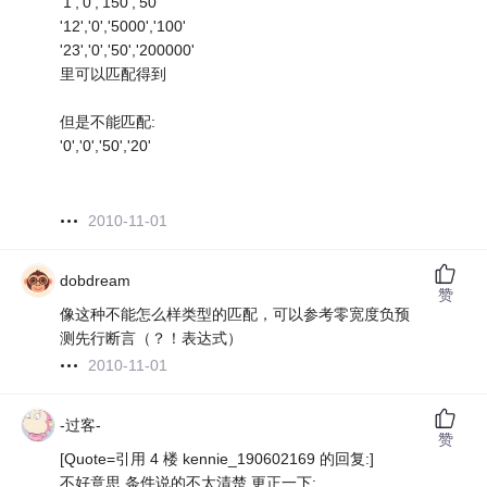
'1','0','150','50'
'12','0','5000','100'
'23','0','50','200000'
里可以匹配得到
但是不能匹配:
'0','0','50','20'
2010-11-01
dobdream
赞
像这种不能怎么样类型的匹配，可以参考零宽度负预
测先行断言（？！表达式）
2010-11-01
-过客-
赞
[Quote=引用 4 楼 kennie_190602169 的回复:]
不好意思,条件说的不太清楚,更正一下: