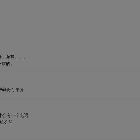
号，海投。。。
不错的。
快获得可用分
天才会有一个电话
你机会的