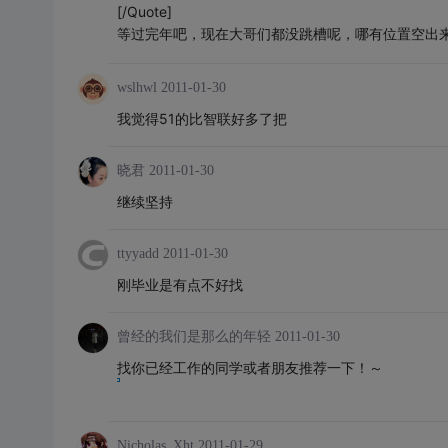
[/Quote]
等过完年吧，现在大哥们都没跳槽呢，哪有位置空出
wslhwl
2011-01-30
我觉得51的比智联好多了把
晓君
2011-01-30
继续坚持
ttyyadd
2011-01-30
刚毕业是有点不好找
曾经的我们是那么的年轻
2011-01-30
找你已经工作的同学或者朋友推荐一下！～
Nicholas_Xht
2011-01-29