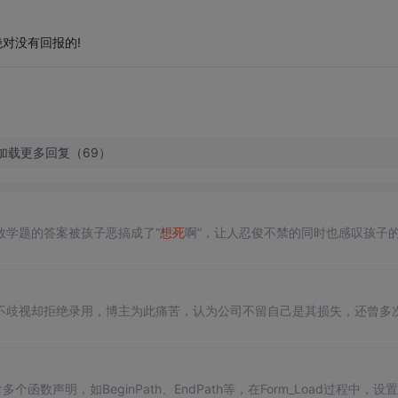
绝对没有回报的!
加载更多回复（69）
数学题的答案被孩子恶搞成了“
想死
啊”，让人忍俊不禁的同时也感叹孩子
不歧视却拒绝录用，博主为此痛苦，认为公司不留自己是其损失，还曾多
个函数声明，如BeginPath、EndPath等，在Form_Load过程中，设