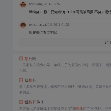
flyerwing
2011-01-26
继续努力,楼主要知道:努力才有可能被回报,不努力是
renzaitianya2011
2011-01-26
现在都忙着过年呢
想死
啊
一位家长在检查小学二年级儿子的暑假作业时，发现了一道
无限。
我
想死
博主多年专研苦读，却因乙肝在招聘中遭遇歧视。公司虽称
偷哭泣。
我
想死
你了
博客展示了在窗体上实现镂空文字“我
想死
你了”的代码。包含多