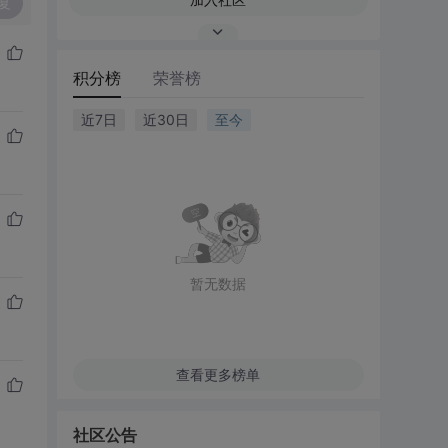
复
积分榜
荣誉榜
近7日
近30日
至今
暂无数据
查看更多榜单
社区公告