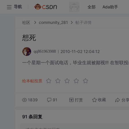
全部
Ada助手
导航
社区
community_281
帖子详情
想死
2010-11-02 12:04:12
qq861963988
一个星期一个面试电话，毕业生就被鄙视!!! 在智联
给本帖投票
1839
91
打赏
分
收藏
91 条
回复