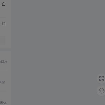
的创意
次偷
置窗体