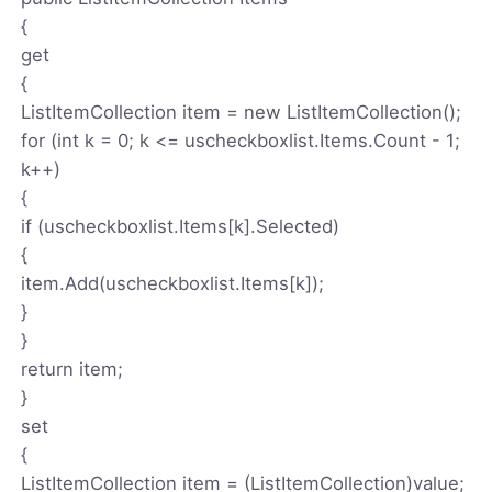
{
get
{
ListItemCollection item = new ListItemCollection();
for (int k = 0; k <= uscheckboxlist.Items.Count - 1;
k++)
{
if (uscheckboxlist.Items[k].Selected)
{
item.Add(uscheckboxlist.Items[k]);
}
}
return item;
}
set
{
ListItemCollection item = (ListItemCollection)value;