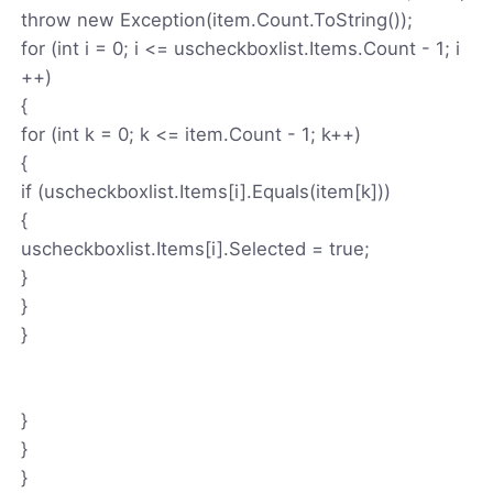
throw new Exception(item.Count.ToString());
for (int i = 0; i <= uscheckboxlist.Items.Count - 1; i
++)
{
for (int k = 0; k <= item.Count - 1; k++)
{
if (uscheckboxlist.Items[i].Equals(item[k]))
{
uscheckboxlist.Items[i].Selected = true;
}
}
}
}
}
}