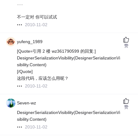
.....
不一定对 你可以试试
2010-11-02
yufeng_1989
赞
[Quote=引用 2 楼 wz361790599 的回复:]
DesignerSerializationVisibility(DesignerSerializationVi
sibility.Content)
[/Quote]
这段代码，应该怎么用呢？
2010-11-02
Seven-wz
赞
DesignerSerializationVisibility(DesignerSerializationVi
sibility.Content)
2010-11-02