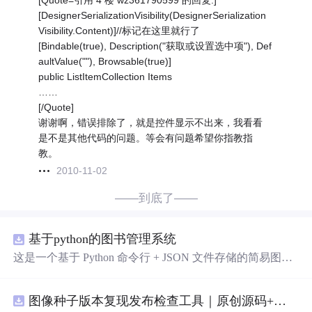
[Quote=引用 4 楼 wz361790599 的回复:]
[DesignerSerializationVisibility(DesignerSerialization
Visibility.Content)]//标记在这里就行了
[Bindable(true), Description("获取或设置选中项"), Def
aultValue(""), Browsable(true)]
public ListItemCollection Items
……
[/Quote]
谢谢啊，错误排除了，就是控件显示不出来，我看看
是不是其他代码的问题。等会有问题希望你指教指
教。
2010-11-02
——到底了——
基于python的图书管理系统
这是一个基于 Python 命令行 + JSON 文件存储的简易图书
管理系统。 核心功能：围绕"图书"和"读者"实现两类实体
管理，以及它们之间的借阅关系。 图书管理：支持图书的
图像种子版本复现发布检查工具｜原创源码+测试+离线报告
添加、删除、修改、搜索（按书名/作者/ISBN），每本书