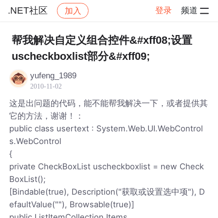
.NET社区
登录
频道
加入
帖子详情
社区
.NET社区
帮我解决自定义组合控件&#xff08;设置
uscheckboxlist部分&#xff09;
yufeng_1989
2010-11-02
这是出问题的代码，能不能帮我解决一下，或者提供其
它的方法，谢谢！：
public class usertext : System.Web.UI.WebControl
s.WebControl
{
private CheckBoxList uscheckboxlist = new Check
BoxList();
[Bindable(true), Description("获取或设置选中项"), D
efaultValue(""), Browsable(true)]
public ListItemCollection Items