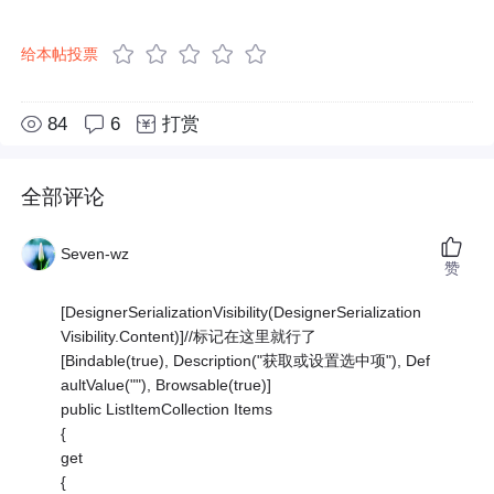
给本帖投票
84
6
打赏
全部评论
Seven-wz
赞
[DesignerSerializationVisibility(DesignerSerialization
Visibility.Content)]//标记在这里就行了
[Bindable(true), Description("获取或设置选中项"), Def
aultValue(""), Browsable(true)]
public ListItemCollection Items
{
get
{