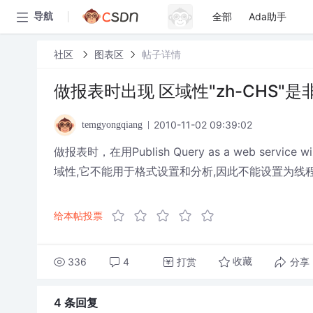
全部
Ada助手
导航
社区
图表区
帖子详情
做报表时出现 区域性"zh-CHS"
2010-11-02 09:39:02
temgyongqiang
做报表时，在用Publish Query as a web ser
域性,它不能用于格式设置和分析,因此不能设置为线
给本帖投票
336
4
打赏
分享
收藏
4 条
回复