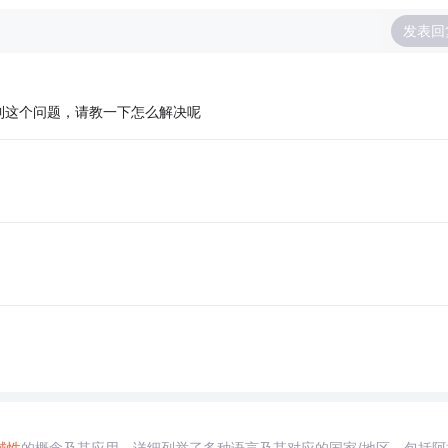
发表回
到这个问题，请教一下怎么解决呢
域性
的概念及其应用。详细列举了多种语言及其对应的国家/地区，包括阿