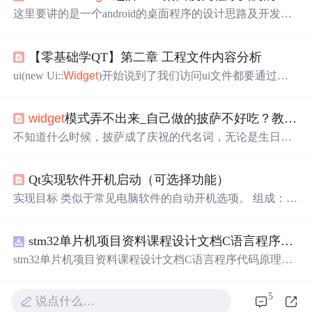
这里要讲的是一个android的桌面程序的设计思路及开发实
现过程，先来看一下界面。 软件开发之前必定是设计过
程，首先要完成软件的市场定位及功能定位。 由上图基本
【零基础学QT】第二章 工程文件内容分析
可知本软件的用途，在这个软件开发之前我给出的一些这
样的定位: 关键词： 1.便笺 这个不用多讲，必须具备方便
ui(new Ui::
Widget
)开始说到了我们访问ui文件都要通过这
快捷的操作及简洁明了的界面，类似生活中的便利贴的功
个指针，刚刚生成的ui_
widget
文件中的类也就new到这里
能，大...
来了，然后构造函数中我们调用了设置界面的成员函数，
widget
模式弄不出来_自己做的披萨不好吃？教你实用蒸烤箱披萨做法，宅家一起分享...
到这里QT程序就运行起来了，既然ui类是new出来的所以
我们的析构函数中也进行了释放；一个命名控件包含了一
不知道什么时候，披萨成了庆祝的代名词，无论是生日、
个类
widget
，这个类不是我们文件下面的类，而是我们的u
下午茶、聚餐，开心的时候都会叫上一份披萨来吃。同时
i文件类用于描述控件；创建我们的主类在该类中我们实现
很多人都觉得披萨很贵，随便一份披萨就去到三四十块，
了需要的功能，当我们创建一个GUI控件的时候默认状态
Qt实现软件开机启动（可选择功能）
想自己在家做又觉得很难，怕做不好。今天就教大家用蒸
是不显示的，这里我们需要主动调用show显示；......
烤箱来做多种口味的
白菜
价披萨，务必让每个人都能吃上
实现目标 类似于常见电脑软件的自动开机选项。 组成：
好吃又实惠的披萨~外面的披萨制作一个时间不长，看过最
设置开机启动和取消开机启动的选择框以及功能实现 存储
快的视频一个披萨可以10来秒装点完，然后拿去烘烤。对
是否开机启动的信息（为了开机启动后读取信息继续让它
于顾客来说，披萨更多的费用在包装以及人工、招牌...
stm32单片机项目资料课程设计文档C语言程序代码原理图电路PCB实例五种PWM反馈控制模式研究
开机启动） 效果： ...
stm32单片机项目资料课程设计文档C语言程序代码原理图
电路PCB实例五种PWM反馈控制模式研究
5
说点什么…