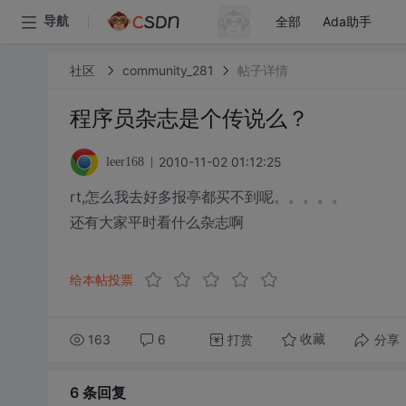
全部
Ada助手
导航
社区
community_281
帖子详情
程序员杂志是个传说么？
2010-11-02 01:12:25
leer168
rt,怎么我去好多报亭都买不到呢。。。。。
还有大家平时看什么杂志啊
给本帖投票
163
6
打赏
分享
收藏
6 条
回复