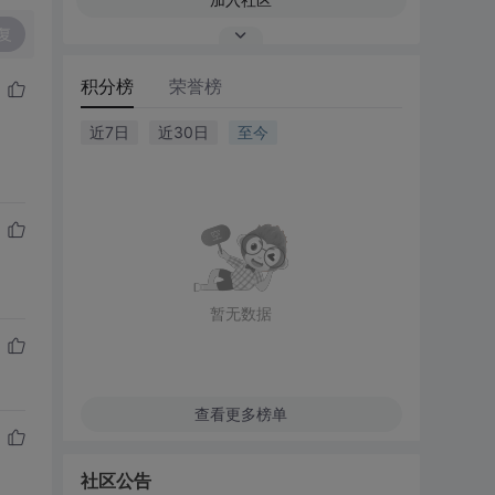
复
积分榜
荣誉榜
近7日
近30日
至今
暂无数据
查看更多榜单
社区公告