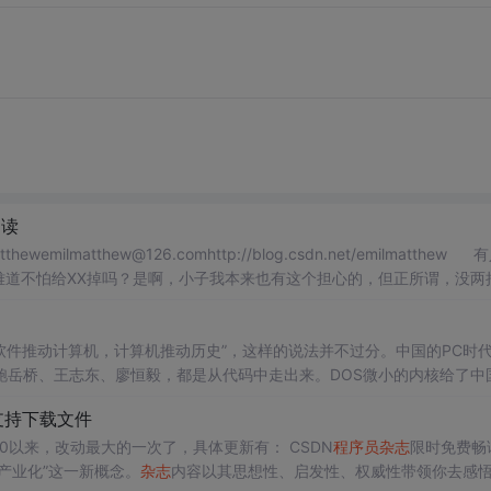
阅读
thewemilmatthew@126.comhttp://blog.csdn.net/emilmatthew
难道不怕给XX掉吗？是啊，小子我本来也有这个担心的，但正所谓，没两
会被XX，反而
软件推动计算机，计算机推动历史”，这样的说法并不过分。中国的PC时
鲍岳桥、王志东、廖恒毅，都是从代码中走出来。DOS微小的内核给了中
的全部智慧融入到每一行代码之中，在信息产业的早期，这些人的努力推动
支持下载文件
入4.0以来，改动最大的一次了，具体更新有： CSDN
程序员
杂志
限时免费畅
产业化”这一新概念。
杂志
内容以其思想性、启发性、权威性带领你去感