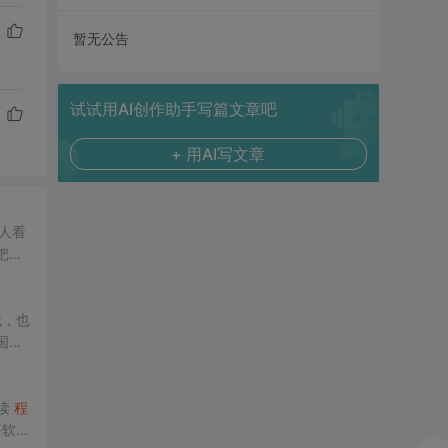
暂无公告
试试用AI创作助手写篇文章吧
+ 用AI写文章
 有人看
把刷
代，也
国一
了整
读
程
悟软件