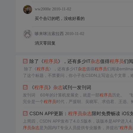
ww2000e
2010-11-02
买个合订的吧，没啥好看的
哆来咪法索拉西
2010-11-02
消灭零回复
除了《
程序员
》，还有多少IT
杂志
值得
程序员
们
除了《
程序员
》，还有多少IT
杂志
值得
程序员
们阅读emilmat
了这个标题，不禁要问，你小子在CSDN上写这么个文章，
子哪敢出来混？我有信心，让自己的这篇文章写成后，非但不
《
程序员
》
杂志
试刊一发刊词
发刊词 60年的计算机发展史，就是一部
程序员
历史。 “
完全是一个
程序员
时代，严援朝、吴晓军、求伯君、王选、
代
程序员
光荣和梦想，他们一行一行的解读DOS，把自己
CSDN APP更新：
程序员
杂志
限时免费畅读 iOS
个中国信息产业
上周四，CSDN APP发布了4.0.5版本，该版本是APP进
序员
杂志
是为国内IT专业人员提供专业服务，并提出“
程序员