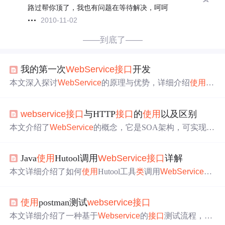
路过帮你顶了，我也有问题在等待解决，呵呵
2010-11-02
——到底了——
我的第一次
WebService
接口
开发
本文深入探讨
WebService
的原理与优势，详细介绍
使用
C
XF调用Java和C#编写的
WebService
接口
的过程，以及在
开发中遇到的常见
问题
和解决策略。
webservice
接口
与HTTP
接口
的
使用
以及区别
本文介绍了
WebService
的概念，它是SOA架构，可实现不
同语言间相互调用。还讲解了
使用
SoapUI进行
WebService
接口
测试的方法。同时阐述了HTTP
接口
，包括其协议特
Java
使用
Hutool调用
WebService
接口
详解
点、URL解析、协议结构，以及POST与GET请求的区别，
并通过Postman和Jmeter对不同
类
型的HTTP
接口
进行调用测
本文详细介绍了如何
使用
Hutool工具
类
调用
WebService
接
试。
口
，包括验证链接、SoapUI测试、获取数据及具体调用步
骤。通过四个示例展示了单个入参、多个入参、动态地址
使用
postman测试
webservice
接口
和多命名空间的调用方法，帮助开发者更好地理解和应用
Hutool进行
WebService
接口
操作
。
本文详细介绍了一种基于
Webservice
的
接口
测试流程，包