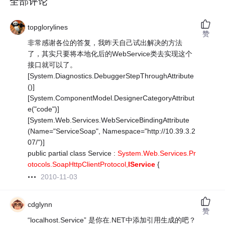
全部评论
topglorylines
赞
非常感谢各位的答复，我昨天自己试出解决的方法
了，其实只要将本地化后的WebService类去实现这个
接口就可以了。
[System.Diagnostics.DebuggerStepThroughAttribute
()]
[System.ComponentModel.DesignerCategoryAttribut
e("code")]
[System.Web.Services.WebServiceBindingAttribute
(Name="ServiceSoap", Namespace="http://10.39.3.2
07/")]
public partial class Service :
System.Web.Services.Pr
otocols.SoapHttpClientProtocol,
IService
{
2010-11-03
cdglynn
赞
“localhost.Service” 是你在.NET中添加引用生成的吧？