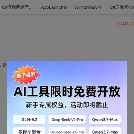
AppLauncher
WinForm&WPF
C#开发新技
C#互联网桌面应用
用AI写
软件，调用提供的C++动态库，那么用什么控件实现的？