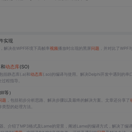
控件实现
，解决在WPF环境下高帧率
视频
播放时出现的黑屏
问题
，并对比了WPF与
)和
动态库
(SO)
包括静态库(.a)和
动态库
(.so)的编译与使用。解决Delphi开发中遇到的串
的全过程指导。
dll等）
问题
，包括初步分析思路、解决步骤以及最终的解决方案。文章还分享了
操作类型的处理方法。
码器。介绍了MP3格式及Lame的背景，阐述Lame的编译方式，解决了编