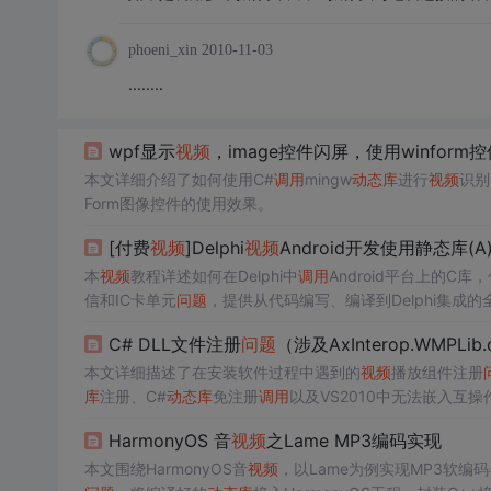
phoeni_xin
2010-11-03
........
wpf显示
视频
，image控件闪屏，使用winform
本文详细介绍了如何使用C#
调用
mingw
动态库
进行
视频
识别
Form图像控件的使用效果。
[付费
视频
]Delphi
视频
Android开发使用静态库(A
本
视频
教程详述如何在Delphi中
调用
Android平台上的C库，
信和IC卡单元
问题
，提供从代码编写、编译到Delphi集成
C# DLL文件注册
问题
（涉及AxInterop.WMPLib.
本文详细描述了在安装软件过程中遇到的
视频
播放组件注册
库
注册、C#
动态库
免注册
调用
以及VS2010中无法嵌入互
HarmonyOS 音
视频
之Lame MP3编码实现
本文围绕HarmonyOS音
视频
，以Lame为例实现MP3软编