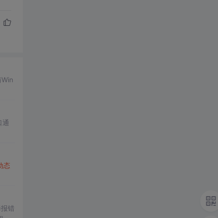
Win
口通
动态
译报错