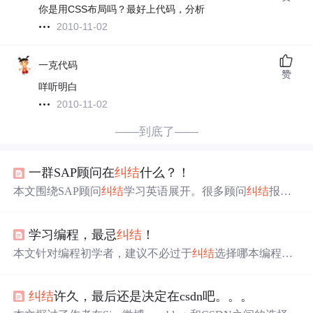
你是用CSS布局吗？最好上代码，分析
2010-11-02
一克代码
赞
咩听明白
2010-11-02
——到底了——
一群SAP顾问在
纠结
什么？！
本文围绕SAP顾问
纠结
学习英语展开。很多顾问
纠结
报课
后能否坚持、跟上和学到东西，真正报名的少。2024年推
出为国内SAP顾问设计的
在线
英语口语提升课。老顾问因
学习编程，最忌
纠结
！
精力等原因补英语意愿低，年轻顾问更需恶补。如今国内S
AP需求少，英语要求高，部分顾问虽努力但受工作等因素
本文针对编程初学者，建议不必过于
纠结
选择哪本编程书
影响。
籍。强调对于初学者来说，大多数编程书籍都是适用的，
并且提到了大学教材对于0基础学习者来说可能是更好的选
纠结
许久，最后还是决定在csdn吧。。。
择。