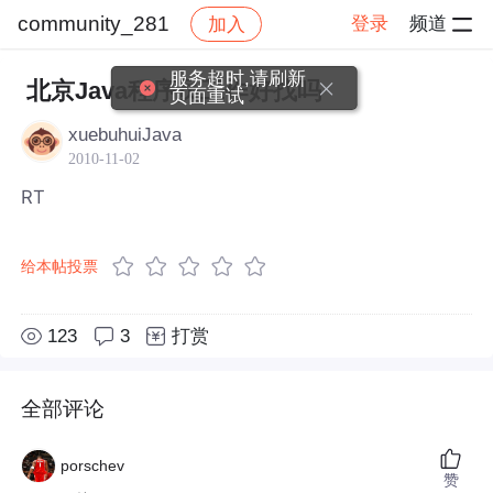
community_281
登录
频道
加入
帖子详情
社区
community_281
服务超时,请刷新
北京Java程序员工作好找吗
页面重试
xuebuhuiJava
2010-11-02
RT
给本帖投票
123
3
打赏
全部评论
porschev
赞