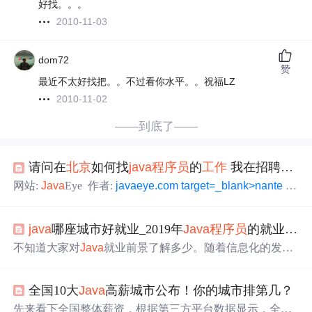
好找。。。
2010-11-03
dom72
赞
最近不太好找把。。不过看你水平。。祝福LZ
2010-11-02
——到底了——
请问在
北京
如何找
java
程序员
的
工作
我在招聘网上发了简历都没有人回
网站:
Java
Eye 作者:
javaeye.com target=_blank>nante
链接：
javaeye.com/topic/165104style=color:red; target=_
blank>http://www.
java
eye.com/topic/
java
哪座城市好就业_2019年
Java
程序员
的就业前景如何？
不知道大家对
Java
就业前景了解多少。随着信息化的发
展，IT培训受倒了越来越多人的追捧。在开发领域，
JAVA
培训成为了许多人的首选！
JAVA
应用广泛，
JAVA
培训就
全国10大
Java
高薪城市公布！你的城市排第几？
业前景良好！目前，虽然
JAVA
人才的薪水很高，但是对该
类人才需求旺盛的IT企业却很难招聘倒合格的
JAVA
人才。
先来看下全国整体薪资，根据第三方平台数据显示，全国
J