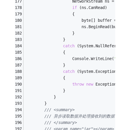
                    NetworkStream ns = clien
if
 (ns.CanRead)
                    {
                        byte[] buffer = 
new
 
                        ns.BeginRead(buffer,
                    }
                }
catch
 (System.NullReferenceE
                {
                    Console.WriteLine(
"连接已
                }
catch
 (System.Exception ex)
                {
throw
new
 Exception(ex.M
                }
            }
        }
/// <summary>
/// 异步读取数据并处理接收到的数据
/// </summary>
/// <param name="iar"></param>