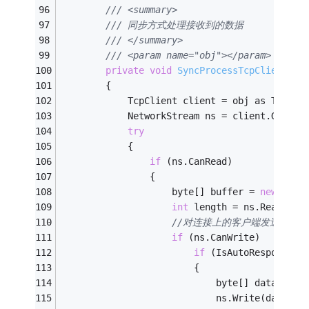
/// <summary>
/// 同步方式处理接收到的数据
/// </summary>
/// <param name="obj"></param>
private
void
SyncProcessTcpClient
(ob
        {
            TcpClient client = obj as TcpCli
            NetworkStream ns = client.GetStr
try
            {
if
 (ns.CanRead)
                {
                    byte[] buffer = 
new
 byte
int
 length = ns.Read(buf
//对连接上的客户端发送数据
if
 (ns.CanWrite)
if
 (IsAutoResponse)
                        {
                            byte[] data = En
                            ns.Write(data, 
0