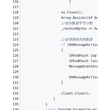
                        }
                    ns.Close();
                    Array.Resize(ref buffer,
//收到数据字节计数
                    _receiveBytes += buffer.
//处理接收到的数据
if
 (OnMessageArrivalEven
                    {
                        IPEndPoint iep = (IP
                        IPEndPoint localPoin
                        MessageEventArgs e =
                        OnMessageArrivalEven
                    }
                    client.Close();
                }
            }
catch
 (System.Exception ex)