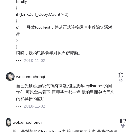
finally
{
if (LinkBuff_Copy.Count > 0)
{
//一一释放tcpclient，并从正式连接缓冲中移除失活对
象
}
}
呵呵，我的思路希望对你有所帮助。
2010-11-02
welcomechenqi
赞
自己先顶起,虽说代码有问题,但是想学tcplistener的同
学们,可以拿来看下,原理基本都一样.我的里面包含同步
的和异步的监听......
2010-11-02
welcomechenqi
赞
以上是封装的XTcpListener类,接下来有两个类,是我代码里