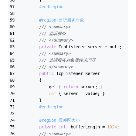
#endregion
#region 监听服务对象
/// <summary>
/// 监听服务
/// </summary>
private
 TcpListener server = null;
/// <summary>
/// 监听服务对象属性访问器
/// </summary>
public
 TcpListener Server
        {
            get { 
return
 server; }
set
 { server = value; }
        }
#endregion
#region 缓冲区大小
private
int
 _bufferLength = 
1024
;
/// <summary>