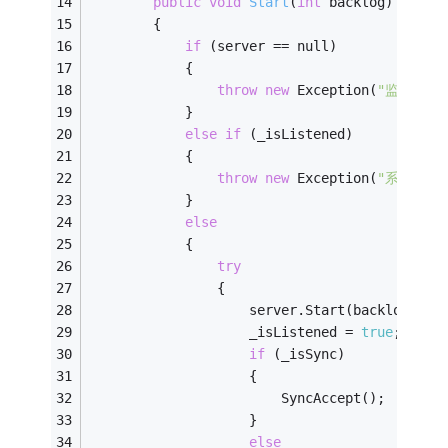
public
void
Start
(
int
 backlog)
        {
if
 (server == null)
            {
throw
new
 Exception(
"监听服务
            }
else
if
 (_isListened)
            {
throw
new
 Exception(
"系统已经
            }
else
            {
try
                {
                    server.Start(backlog);
                    _isListened = 
true
;
if
 (_isSync)
                    {
                        SyncAccept();
                    }
else