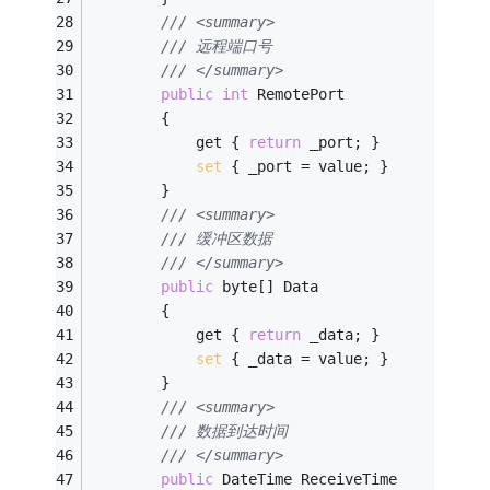
/// <summary>
/// 远程端口号
/// </summary>
public
int
 RemotePort
        {
            get { 
return
 _port; }
set
 { _port = value; }
        }
/// <summary>
/// 缓冲区数据
/// </summary>
public
 byte[] Data
        {
            get { 
return
 _data; }
set
 { _data = value; }
        }
/// <summary>
/// 数据到达时间
/// </summary>
public
 DateTime ReceiveTime