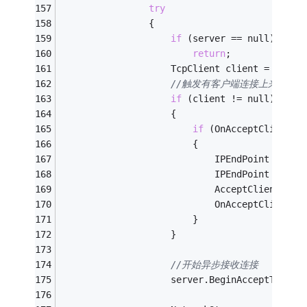
try
                {
if
 (server == null)
return
;
                    TcpClient client = serve
//触发有客户端连接上来的事件
if
 (client != null)
                    {
if
 (OnAcceptClientEv
                        {
                            IPEndPoint iep =
                            IPEndPoint local
                            AcceptClientArgs
                            OnAcceptClientEv
                        }
                    }
//开始异步接收连接
                    server.BeginAcceptTcpCli