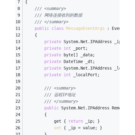
{
/// <summary>
/// 网络连接收到的数据
/// </summary>
public
class
MessageEventArgs
 :
 EventArgs
    {
private
 System.Net.IPAddress _ip;
private
int
 _port;
private
 byte[] _data;
private
 DateTime _dt;
private
 System.Net.IPAddress _localIp
private
int
 _localPort;
/// <summary>
/// 远程IP地址
/// </summary>
public
 System.Net.IPAddress RemoteIP
        {
            get { 
return
 _ip; }
set
 { _ip = value; }
        }