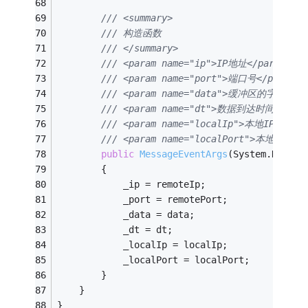
/// <summary>
/// 构造函数
/// </summary>
/// <param name="ip">IP地址</param>
/// <param name="port">端口号</param>
/// <param name="data">缓冲区的字节数组<
/// <param name="dt">数据到达时间</para
/// <param name="localIp">本地IP地址</
/// <param name="localPort">本地端口</
public
MessageEventArgs
(System.Net.IP
        {
            _ip = remoteIp;
            _port = remotePort;
            _data = data;
            _dt = dt;
            _localIp = localIp;
            _localPort = localPort;
        }
    }
}