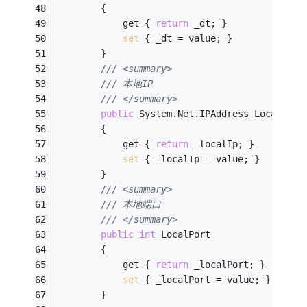
        {
            get { 
return
 _dt; }
set
 { _dt = value; }
        }
/// <summary>
/// 本地IP
/// </summary>
public
 System.Net.IPAddress LocalIP
        {
            get { 
return
 _localIp; }
set
 { _localIp = value; }
        }
/// <summary>
/// 本地端口
/// </summary>
public
int
 LocalPort
        {
            get { 
return
 _localPort; }
set
 { _localPort = value; }
        }