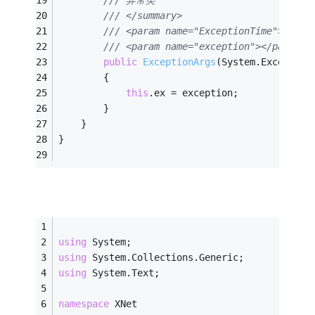
/// 异常类
/// </summary>
/// <param name="ExceptionTime"></par
/// <param name="exception"></param>
public
ExceptionArgs
(System.Exception
        {
this
.ex = exception;
        }
    }
}
using
 System;
using
 System.Collections.Generic;
using
 System.Text;
namespace
 XNet