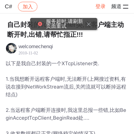
C#
登录
频道
加入
帖子详情
社区
C#
自己封装的TcpListener类,当客户端主动
断开时,出错,请帮忙指正!!!
welcomechenqi
2010-11-02
以下是我自己封装的一个XTcpListener类.
1.当我想断开远程客户端时,无法断开(上网搜过资料,有
说在接到NetWorkStream流后,关闭流就可以断掉远程
结点)
2.当远程客户端断开连接时,我这里总报一些错,比如Be
ginAcceptTcpClient,BeginRead处....
3.收发数据都已正常(网络稳定的情况下)