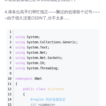
4.请各位高手们帮忙指正~~~飘过的也请留个记号~~~
~由于很久没逛CSDN了,分不太多.....
using
 System;
using
 System.Collections.Generic;
using
 System.Text;
using
 System.Net;
using
 System.Net.Sockets;
using
 System.IO;
using
 System.Threading;
namespace
 XNet
{
public
class
XListener
    {
#region 同步连接设定
/// <summary>