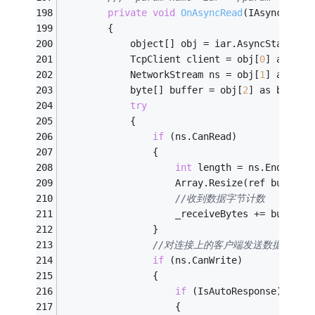
private
void
OnAsyncRead
(IAsyncResul
        {
            object[] obj = iar.AsyncState as
            TcpClient client = obj[
0
] as Tcp
            NetworkStream ns = obj[
1
] as Net
            byte[] buffer = obj[
2
] as byte[]
try
            {
if
 (ns.CanRead)
                {
int
 length = ns.EndRead(
                    Array.Resize(ref buffer,
//收到数据字节计数
                    _receiveBytes += buffer.
                }
//对连接上的客户端发送数据
if
 (ns.CanWrite)
                {
if
 (IsAutoResponse)
                    {