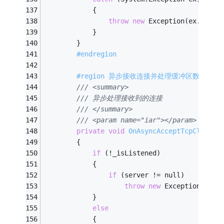
            {
throw
new
 Exception(ex.Messa
            }
        }
#endregion
#region 异步接收连接并处理缓冲区数据
/// <summary>
/// 异步处理接收到的连接
/// </summary>
/// <param name="iar"></param>
private
void
OnAsyncAcceptTcpClient
(
        {
if
 (!_isListened)
            {
if
 (server != null)
throw
new
 Exception(
"监
            }
else
            {