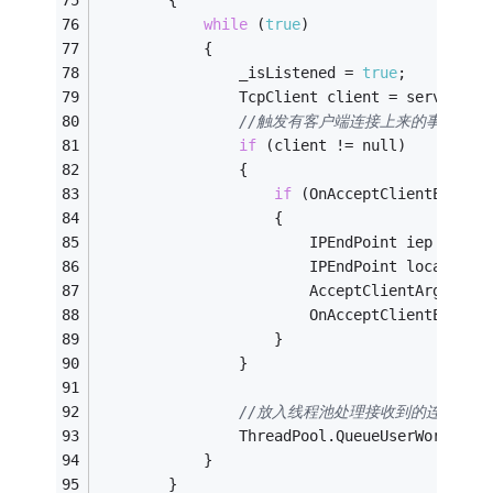
while
 (
true
)
            {
                _isListened = 
true
;
                TcpClient client = server.Ac
//触发有客户端连接上来的事件
if
 (client != null)
                {
if
 (OnAcceptClientEvent 
                    {
                        IPEndPoint iep = (IP
                        IPEndPoint localPoin
                        AcceptClientArgs e =
                        OnAcceptClientEvent(
                    }
                }
//放入线程池处理接收到的连接
                ThreadPool.QueueUserWorkItem
            }
        }