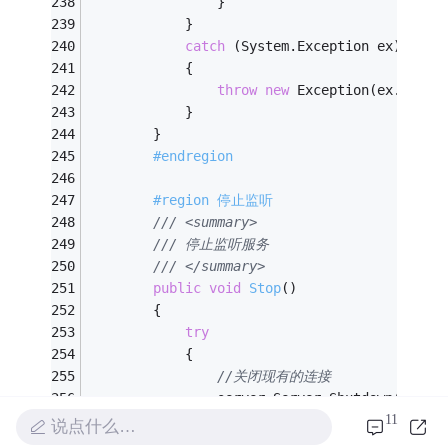
                }
            }
catch
 (System.Exception ex)
            {
throw
new
 Exception(ex.Messa
            }
        }
#endregion
#region 停止监听
/// <summary>
/// 停止监听服务
/// </summary>
public
void
Stop
()
        {
try
            {
//关闭现有的连接
                server.Server.Shutdown(Socke
11
                server.Server.Close();
说点什么…
                server.Stop();