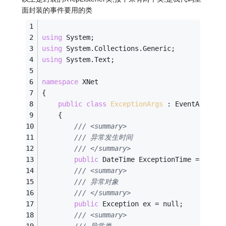
面封装的事件要用的类
using
 System;
using
 System.Collections.Generic;
using
 System.Text;
namespace
 XNet
{
public
class
ExceptionArgs
 :
 EventArgs
    {
/// <summary>
/// 异常发生时间
/// </summary>
public
 DateTime ExceptionTime = DateT
/// <summary>
/// 异常对象
/// </summary>
public
 Exception ex = null;
/// <summary>