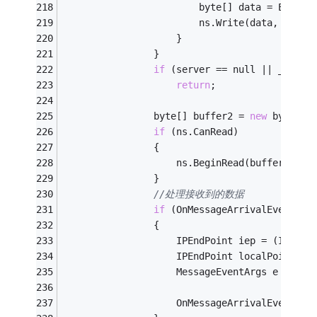
                        byte[] data = Encodi
                        ns.Write(data, 
0
, da
                    }
                }
if
 (server == null || _isLis
return
;
                byte[] buffer2 = 
new
 byte[_b
if
 (ns.CanRead)
                {
                    ns.BeginRead(buffer2, 
0
,
                }
//处理接收到的数据
if
 (OnMessageArrivalEvent !=
                {
                    IPEndPoint iep = (IPEndP
                    IPEndPoint localPoint = 
                    MessageEventArgs e = 
new
                    OnMessageArrivalEvent(
th