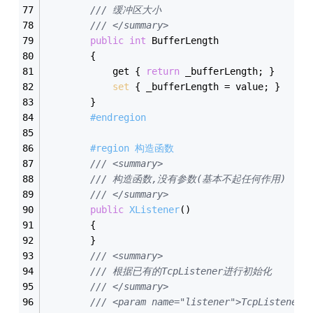
/// 缓冲区大小
/// </summary>
public
int
 BufferLength
        {
            get { 
return
 _bufferLength; }
set
 { _bufferLength = value; }
        }
#endregion
#region 构造函数
/// <summary>
/// 构造函数,没有参数(基本不起任何作用)
/// </summary>
public
XListener
()
        {
        }
/// <summary>
/// 根据已有的TcpListener进行初始化
/// </summary>
/// <param name="listener">TcpListener<