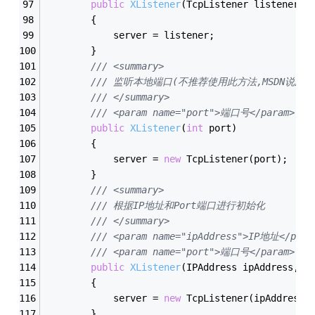
public
XListener
(TcpListener listener)
        {
            server = listener;
        }
/// <summary>
/// 监听本地端口(不推荐使用此方法,MSDN说此
/// </summary>
/// <param name="port">端口号</param>
public
XListener
(
int
 port)
        {
            server = 
new
 TcpListener(port);
        }
/// <summary>
/// 根据IP地址和Port端口进行初始化
/// </summary>
/// <param name="ipAddress">IP地址</para
/// <param name="port">端口号</param>
public
XListener
(IPAddress ipAddress, 
i
        {
            server = 
new
 TcpListener(ipAddress,
        }