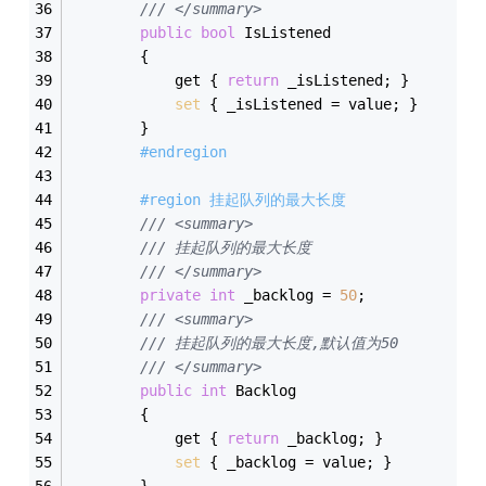
/// </summary>
public
bool
 IsListened
        {
            get { 
return
 _isListened; }
set
 { _isListened = value; }
        }
#endregion
#region 挂起队列的最大长度
/// <summary>
/// 挂起队列的最大长度
/// </summary>
private
int
 _backlog = 
50
;
/// <summary>
/// 挂起队列的最大长度,默认值为50
/// </summary>
public
int
 Backlog
        {
            get { 
return
 _backlog; }
set
 { _backlog = value; }
        }