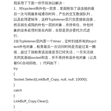
我采用了下面一些手段加以解决：
1、对tcpclient再外包一层类，里面附加了该连接的最
后一次与我服务端通讯时间，产生的交互数据队列，
以及处理逻辑等，这样Tcplistener层只负责接收连接，
然后就生成我的外包一层的对象，并持有住。外包对
象的业务处理封装在内部，全部是异步委托方式进
行。
2在Tcplistener层内置一个timer，定时扫描所有的tcpcl
ient外包对象，检查最后一次访问时间是否超过某一阙
值，超过了就检查该连接是否已经失活，一旦失活就
关闭其基础socket和流，并不再持有该外包对象（让其
被GC自动回收。）代码如下：
try
{
Socket.Select(LinkBuff_Copy, null, null, 10000);
}
catch
{
LinkBuff_Copy.Clear();
}