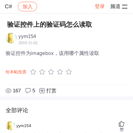
C#
登录
频道
加入
帖子详情
社区
C#
验证控件上的验证码怎么读取
yym154
2010-11-02
验证控件为imagebox，该用哪个属性读取
给本帖投票
167
5
打赏
全部评论
yym154
赞