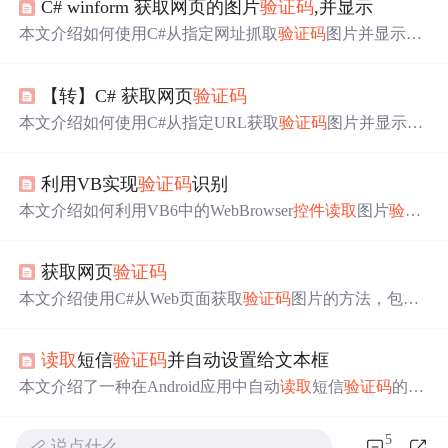
C# winform 获取网页的图片
验证
码
,并显示
本文介绍如何使用C#从指定网址抓取
验证
码
图片并显示在
PictureBox
控件
中，同时展示了如何
读取
页面返回的字符串
信息并将其显示在Label
控件
上的方法。
【转】C# 获取网页
验证
码
本文介绍如何使用C#从指定URL获取
验证
码
图片并显示在
PictureBox
控件
中，同时展示了如何
读取
页面返回的字符串
并将其显示在Label上。
利用VB实现
验证
码
识别
本文介绍如何利用VB6中的WebBrowser
控件
读取
图片
验证
码
，并通过MSXML2.XMLHTTP组件实现数据的POST操
作。文章详细展示了从加载图片
验证
码
到获取会话ID并提
获取网页
验证
码
交数据的全过程。
本文介绍使用C#从Web页面获取
验证
码
图片的方法，包括
通过WebBrowser
控件
的不同属性及mshtml COM接口操作D
OM来定位并
读取
验证
码
图片，适用于自动化处理场景。
读取
短信
验证
码
并自动设置给文本框
本文介绍了一种在Android应用中自动
读取
短信
验证
码
的方
法，并提供了一个实用的工具类实现。该工具类能够监听
短信接收并自动填充
验证
码
到指定的EditText
控件
中。
5
说点什么…