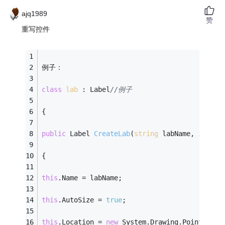
ajq1989
赞
重写控件
例子： 
class
lab
 :
 Label
//例子 
{ 
public
 Label 
CreateLab
(
string
 labName, 
int
 x,
{ 
this
.Name = labName; 
this
.AutoSize = 
true
; 
this
.Location = 
new
 System.Drawing.Point(x, y