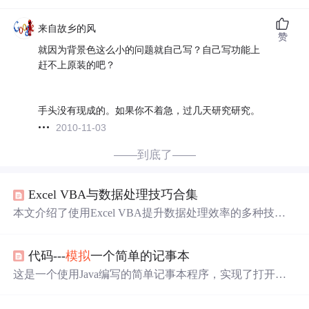
来自故乡的风
赞
就因为背景色这么小的问题就自己写？自己写功能上
赶不上原装的吧？
手头没有现成的。如果你不着急，过几天研究研究。
2010-11-03
——到底了——
Excel VBA与数据处理技巧合集
本文介绍了使用Excel VBA提升数据处理效率的多种技
巧，包括通过
File
Dialog
或GetOpen
File
name方法让用户选
择数据库文件路径、使用数据透视表分析客户数据、优化
代码---
模拟
一个简单的记事本
工具栏布局、设计颜色编码方案辅助模型构建、创建用户
表单控制模型规模、动态生成图表展示生产数据、自动选
这是一个使用Java编写的简单记事本程序，实现了打开、
择最优平滑常数等内容。此外，还涵盖了如何隐藏工具
保存、另存为和退出等功能。通过
File
Dialog
对话框选择
栏、改进
模拟
运行效率、处理Access数据库连接、更新股
文件，使用BufferedReader和BufferedWriter进行文件读写操