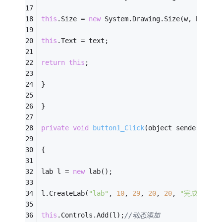
this
.Size = 
new
 System.Drawing.Size(w, h); 
this
.Text = text; 
return
this
; 
} 
} 
private
void
button1_Click
(object sender, Eve
{ 
lab l = 
new
 lab(); 
l.CreateLab(
"lab"
, 
10
, 
29
, 
20
, 
20
, 
"完成"
); 
this
.Controls.Add(l);
//动态添加 