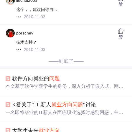
liuchui2009
赞
这个，，建议问你自己
2010-11-03
porschev
赞
技术支持？
2010-11-03
——到底了——
软件方向就业的
问题
本文基于软件学院学生的身份，深入分析了嵌入式、网络
通讯与电子服务三大研究方向的特点与优劣，旨在帮助学
生做出明智的职业规划。文章强调了实践能力的重要性，
K君关于“IT 新人
就业方向
问题
“讨论
提供了实习单位选择与职业发展路径的建议，同时对方向
选择、理论学习与实习实践的平衡进行了探讨，鼓励学生
一名即将毕业的IT新人在面临职业选择时感到困惑，主要
根据自身兴趣与职业目标制定个性化学习计划。
在考虑网络、底层开发和企业EPR中间件三个方向，寻求
业界精英的意见以确定哪个方向更有前途。
大学生未来
就业方向