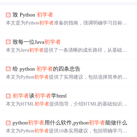
致 Python
初学者
本文是为Python
初学者
准备的指南，强调明确学习目标，
不急于求成，介绍了Python的不同发行版，如CPython、An
aconda、PyPy等，建议
初学者
选择CPython。文章还涉及Py
致每一位Java
初学者
thon安装、开发工具选择，推荐使用IDLE进行学习，并讨
论了代码运行、调试和模块管理，特别是pip的使用方法。
本文为Java
初学者
提供了一条清晰的成长路径，从基础语
法到框架掌握，推荐了各阶段学习资源，强调了代码规范
和工具选择的重要性。
给 python
初学者
的四条忠告
本文为Python
初学者
提供了实用建议，包括选择简单的编
辑器而非IDE，利用IDLE进行交互式编程，避免过早接触
高级概念，以及掌握pip的全面功能。强调实践与理解Pytho
初学者
谈
初学者
学html
n核心的重要性。
本文为HTML
初学者
提供指导，介绍HTML的基础知识，
包括标签、属性、样式表的应用，并分享作者学习过程中
的心得。
python
初学者
用什么软件,python
初学者
能做什么
本文为Python
初学者
提供10条实用建议，包括明确学习目