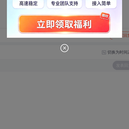
转发到动态
举报
写回
切换为时间
发表回