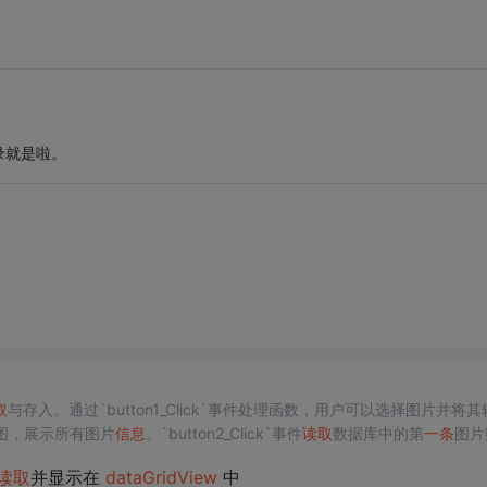
录就是啦。
取
与存入。通过`button1_Click`事件处理函数，用户可以选择图片并将其
视图，展示所有图片
信息
。`button2_Click`事件
读取
数据库中的第
一条
图片
功能，当用户点击
dataGridView
中的行，`button3_Click`会删除对应的图
读取
并显示在
dataGridView
中