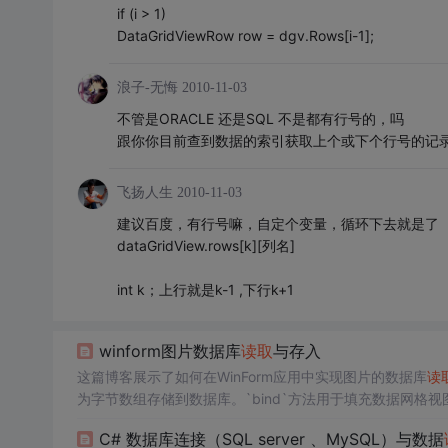
if (i > 1)
DataGridViewRow row = dgv.Rows[i-1];
浪子-无悔
2010-11-03
不管是ORACLE 还是SQL 不是都有行号的，吗
跟你你目前查到数据的索引获取上个或下个行号的记
飞扬人生
2010-11-03
建议百度，有行号嘛，自定个变量，循环下去就是了
dataGridView.rows[k][列名]
int k；上行就是k-1 ,下行k+1
winform图片数据库
读取
与存入
这篇博客展示了如何在WinForm应用中实现图片的数据库
读
为字节数组存储到数据库。`bind`方法用于填充数据网格
据，并在pictureBox中显示。此外，还提供了删除图片的
C# 数据库连接（SQL server 、MySQL）与数据
录。