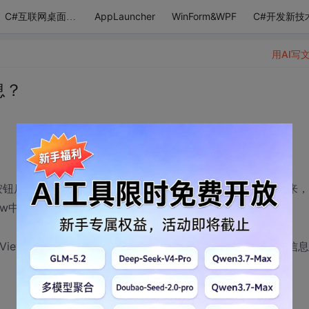
AppLauncher
WinForm&WPF
C#开发新技
C#互联网桌面应用
用AI写
息？
按钮后就开始读出dataGridView的第一条信息 在下面显示出来
View中读到下一条信息呢？
iew 中读取，如果点下一条就读取dataGridView的下一条信