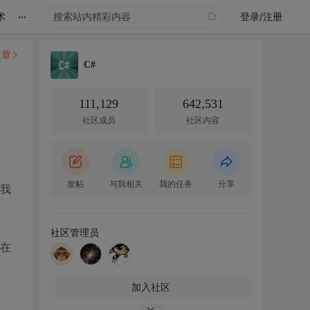
...
术
登录/注册
文章
C#
111,129
642,531
社区成员
社区内容
发帖
与我相关
我的任务
分享
，我
社区管理员
息在
加入社区