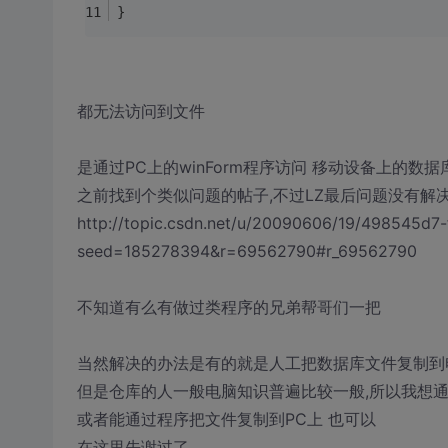
}
都无法访问到文件
是通过PC上的winForm程序访问 移动设备上的数据
之前找到个类似问题的帖子,不过LZ最后问题没有解
http://topic.csdn.net/u/20090606/19/498545d7
seed=185278394&r=69562790#r_69562790
不知道有么有做过类程序的兄弟帮哥们一把
当然解决的办法是有的就是人工把数据库文件复制到
但是仓库的人一般电脑知识普遍比较一般,所以我想
或者能通过程序把文件复制到PC上 也可以
在这里先谢过了