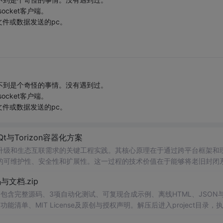
ocket客户端。
件或数据发送的pc。
不到是个奇怪的事情。没有遇到过。
ocket客户端。
件或数据发送的pc。
t与Torizon容器化方案
升级和生态互联需求的关键工程实践。其核心原理在于通过跨平台框架和
的可维护性、安全性和扩展性。这一过程的技术价值在于能够将老旧封闭
更新。典型的应用场景包括工业控制、物联网网关和智能设备升级，这些
源码与文档.zip
I、驱动和实时性适配。本文聚焦于利用Qt框架实现应用层平滑移植，并结合Tori
包含完整源码、3项自动化测试、可复现合成示例、离线HTML、JSON与
能清单、MIT License及原创与授权声明。解压后进入project目录，执
告，也可通过本地静态服务器打开网页。运行时零第三方依赖，不包含热点产品或开源