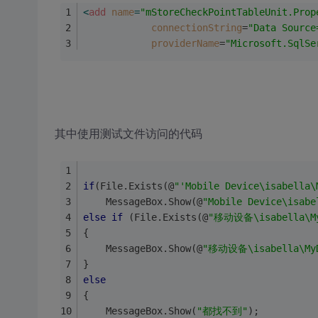
<
add
name
=
"mStoreCheckPointTableUnit.Prop
connectionString
=
"Data Source
providerName
=
"Microsoft.SqlSe
其中使用测试文件访问的代码
if
(File.Exists(@
"'Mobile Device\isabella\
	MessageBox.Show(@
"Mobile Device\isabe
else
if
 (File.Exists(@
"移动设备\isabella\My
{
	MessageBox.Show(@
"移动设备\isabella\MyD
}
else
{
	MessageBox.Show(
"都找不到"
);