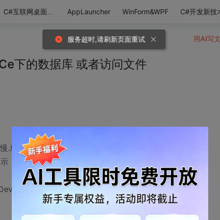
AppLauncher
WinForm&WPF
C#开发新技
C#互联网桌面应用
用AI写
服务超时,请刷新页面重试
inCe下的数据库 或者访问文件
很慢.所以要把盘点后的数据导出到电脑上进行处理
提示
\isabella\MyDatabase.sdf ]