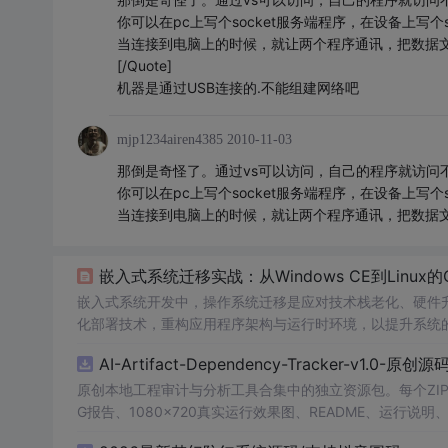
你可以在pc上写个socket服务端程序，在设备上写个s
当连接到电脑上的时候，就让两个程序通讯，把数据文
[/Quote]
机器是通过USB连接的.不能组建网络吧
mjp1234airen4385
2010-11-03
那倒是奇怪了。通过vs可以访问，自己的程序就访问
你可以在pc上写个socket服务端程序，在设备上写个s
当连接到电脑上的时候，就让两个程序通讯，把数据文
嵌入式系统迁移实战：从Windows CE到Linux的Q
嵌入式系统开发中，操作系统迁移是应对技术栈老化、硬件
化部署技术，重构应用程序架构与运行时环境，以提升系统
融入现代开源生态，充分利用活跃的社区支持和持续的安全
AI-Artifact-Dependency-Tracker-v1.0-原创
往往需要处理从传统Win32 API到现代Linux环境的GU
容器化
原创本地工程审计与分析工具合集中的独立资源包。每个ZIP
G报告、1080×720真实运行效果图、README、运行说明、功
m test验证算法，执行npm run report生成报