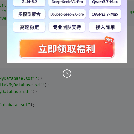
erties.Settings.MyDatabaseConnectionString"
='Mobile Device\isabella\MyDatabase.sdf';Password=#tomop
rverCe.Client.3.5"
 />
MyDatabase.sdf'"
))
lla\MyDatabase.sdf"
);
Database.sdf"
))
atabase.sdf"
);