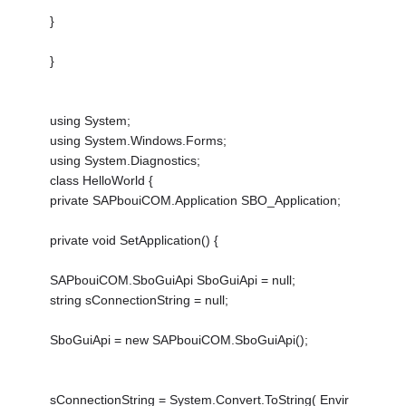
}
}
using System;
using System.Windows.Forms;
using System.Diagnostics;
class HelloWorld {
private SAPbouiCOM.Application SBO_Application;
private void SetApplication() {
SAPbouiCOM.SboGuiApi SboGuiApi = null;
string sConnectionString = null;
SboGuiApi = new SAPbouiCOM.SboGuiApi();
sConnectionString = System.Convert.ToString( Envir