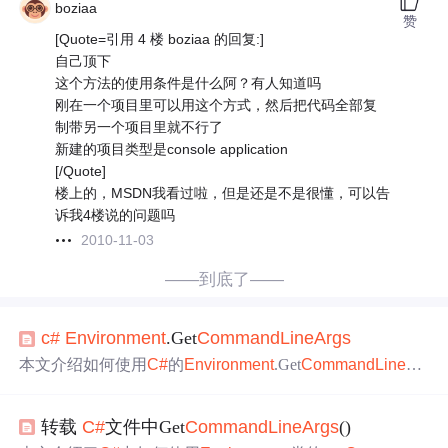
boziaa
赞
[Quote=引用 4 楼 boziaa 的回复:]
自己顶下
这个方法的使用条件是什么阿？有人知道吗
刚在一个项目里可以用这个方式，然后把代码全部复
制带另一个项目里就不行了
新建的项目类型是console application
[/Quote]
楼上的，MSDN我看过啦，但是还是不是很懂，可以告
诉我4楼说的问题吗
2010-11-03
——到底了——
c#
Environment
.Get
Command
Line
Args
本文介绍如何使用
C#
的
Environment
.Get
Command
Line
Ar
gs
()方法来获取并解析命令行参数。具体包括参数的传递
方式、特殊字符处理及示例代码。
转载
C#
文件中Get
Command
Line
Args
()