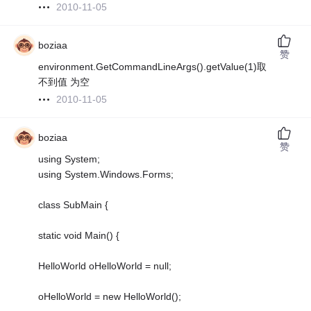
2010-11-05
boziaa
赞
environment.GetCommandLineArgs().getValue(1)取
不到值 为空
2010-11-05
boziaa
赞
using System;
using System.Windows.Forms;
class SubMain {
static void Main() {
HelloWorld oHelloWorld = null;
oHelloWorld = new HelloWorld();