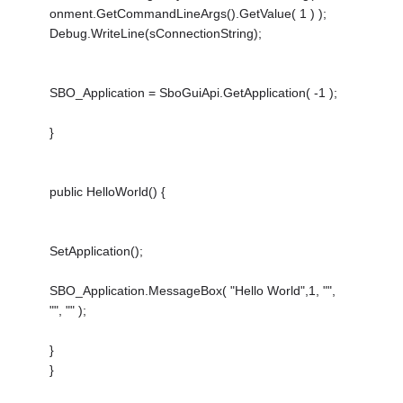
onment.GetCommandLineArgs().GetValue( 1 ) );
Debug.WriteLine(sConnectionString);
SBO_Application = SboGuiApi.GetApplication( -1 );
}
public HelloWorld() {
SetApplication();
SBO_Application.MessageBox( "Hello World",1, "",
"", "" );
}
}