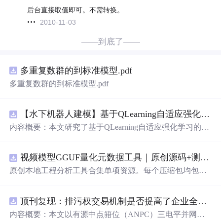
后台直接取值即可。不需转换。
2010-11-03
——到底了——
多重复数群的到标准模型.pdf
多重复数群的到标准模型.pdf
【水下机器人建模】基于QLearning自适应强化学习PID控制器在AUV中的应用研究（Matlab代码实现）
内容概要：本文研究了基于QLearning自适应强化学习的PI
D控制器在自主水下航行器（AUV）中的应用，通过Matla
b代码实现了对水下机器人的动力学建模与运动控制。重点
视频模型GGUF量化元数据工具｜原创源码+测试+离线报告
探讨了将强化学习算法QLearning与传统PID控制相结合的
方法，以提升AUV在复杂、时变及非线性水下环境中的自
原创本地工程分析工具合集单项资源。每个压缩包均包含
适应控制能力。文中系统分析了AUV的运动学与动力学特
完整 JavaScript/Node.js 源码、3 项自动化测试、可复现合
性，阐述了传统PID参数整定面临的挑战，并提出采用QLe
成示例、离线 HTML/JSON/SVG 报告、1080×720 真实运
arning算法在线动态优化PID控制器的比例、积分和微分参
顶刊复现：排污权交易机制是否提高了企业全要素生产率 -来自中国上市公司的证据（论文+数据）
行效果图、README、运行说明、功能清单、MIT License
数，从而实现对系统误差、响应速度、超调量等性能指标
及原创授权声明。Node.js 18+ 可直接运行，零第三方运行
内容概要：本文以有源中点箝位（ANPC）三电平并网逆
的综合优化。通过Matlab仿真实验验证了该复合控制策略