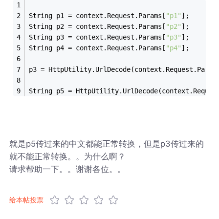
String p1 = context.Request.Params[
"p1"
];
String p2 = context.Request.Params[
"p2"
];
String p3 = context.Request.Params[
"p3"
];
String p4 = context.Request.Params[
"p4"
];
p3 = HttpUtility.UrlDecode(context.Request.Param
String p5 = HttpUtility.UrlDecode(context.Reques
就是p5传过来的中文都能正常转换，但是p3传过来的
就不能正常转换。。为什么啊？
请求帮助一下。。谢谢各位。。
给本帖投票