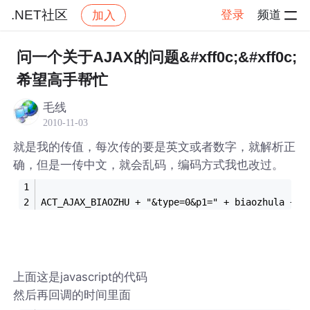
.NET社区
登录
频道
加入
帖子详情
社区
.NET社区
问一个关于AJAX的问题&#xff0c;&#xff0c;
希望高手帮忙
毛线
2010-11-03
就是我的传值，每次传的要是英文或者数字，就解析正
确，但是一传中文，就会乱码，编码方式我也改过。
ACT_AJAX_BIAOZHU + "&type=0&p1=" + biaozhula + "
上面这是javascript的代码
然后再回调的时间里面