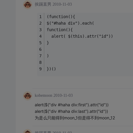
挨踢直男
2010-11-03
(function(){
$("#haha div").each(
function(){
  alert( $(this).attr("id"))
}
)
})()
kobemoon
2010-11-03
alert($("div #haha div:first").attr("id"))
alert($("div #haha div:last").attr("id"))
为是么只能得到moon_1但是得不到moon_12