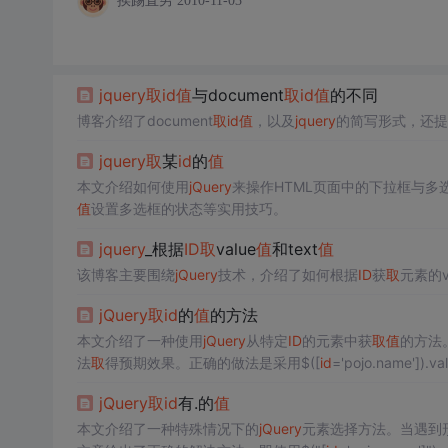
挨踢直男
2010-11-03
jquery
取
id
值
与document
取
id
值
的不同
博客介绍了document
取
id
值
，以及
jquery
的简写形式，还提到
jquery
取
某
id
的
值
本文介绍如何使用
jQuery
来操作HTML页面中的下拉框与多
值
设置多选框的状态等实用技巧。
jquery
_根据
ID
取
value
值
和text
值
该博客主要围绕
jQuery
技术，介绍了如何根据
ID
获
取
元素的va
jQuery
取
id
的
值
的方法
本文介绍了一种使用
jQuery
从特定
ID
的元素中获
取
值
的方法
法
取
得预期效果。正确的做法是采用$([
id
='pojo.name']
jQuery
取
id
有.的
值
本文介绍了一种特殊情况下的
jQuery
元素选择方法。当遇到