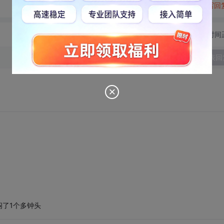
转发到动态
举报
写回
切换为时间
发表回
了1个多钟头