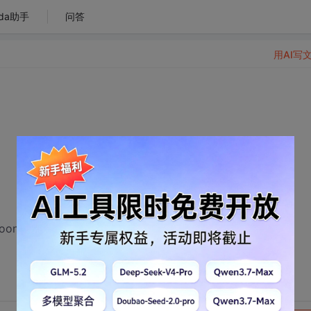
da助手
问答
用AI写
1,moon_12}