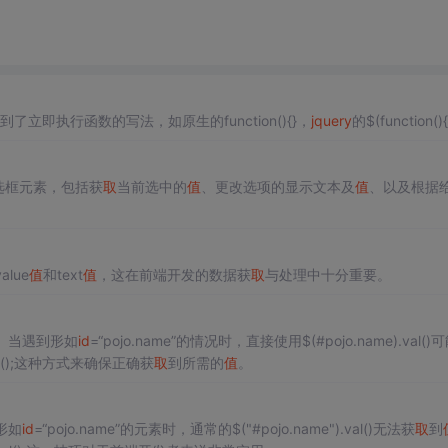
了立即执行函数的写法，如原生的function(){}，
jquery
的$(function()
选框元素，包括获
取
当前选中的
值
、更改选项的显示文本及
值
、以及根据
lue
值
和text
值
，这在前端开发的数据获
取
与处理中十分重要。
。当遇到形如
id
=“pojo.name”的情况时，直接使用$(#pojo.name).val()
).val();这种方式来确保正确获
取
到所需的
值
。
形如
id
=“pojo.name”的元素时，通常的$("#pojo.name").val()无法获
取
到