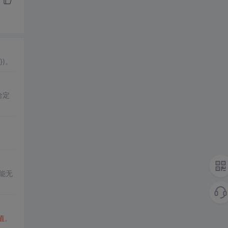
{})。
给定
可能无
值
。