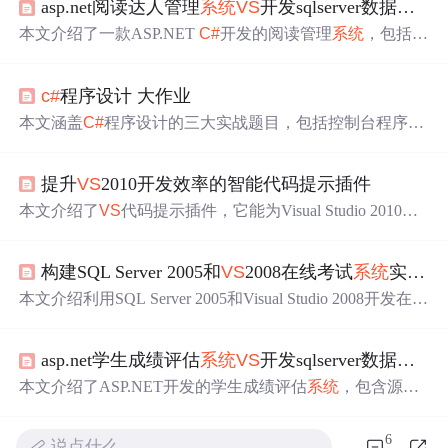
asp.net阅读达人管理
系统
VS
开发sqlserver数据库web结构
本文介绍了一款ASP.NET
C#
开发的阅读管理
系统
，包括管
理员、学生和老师的角色功能，权限管理、班级管理、用
户管理等核心模块。
系统
基于
VS
2010和SQL Server 2008，
c#
程序设计 大作业
提供完整的
源代码
和数据库结构，重点展示了书籍管理、
答题管理和排行榜功能。
本文涵盖
C#
程序设计的三大实战题目，包括控制台程序的
类层次设计、多窗体应用的社区兴趣统计和学生会干部信
息管理
系统
，深入探讨了
C#
语言的重要语法特性及其在实
提升
VS
2010开发效率的智能代码提示插件
际项目中的应用。
本文介绍了
VS
代码提示插件，它能为Visual Studio 2010提
供自动完成、代码高亮等功能，提高编程准确性和效率。
还阐述了插件的作用、选择方法，以及自动完成、语法高
构建SQL Server 2005和
VS
2008在线考试
系统
实战指南
亮、代码折叠、错误和警告提示等功能的原理与应用技
巧。
本文介绍利用SQL Server 2005和Visual Studio 2008开发在线
考试
系统
。阐述了两者特性，
系统
功能模块涵盖用户管
理、考试管理等。分析结合开发的优势，如数据管理、代
asp.net学生成绩评估
系统
VS
开发sqlserver数据库web结构
码效率等。还强调
系统
安全性，包括数据加密，以及稳定
性保障，如备份恢复。
本文介绍了ASP.NET开发的学生成绩评估
系统
，包含源码
特点、功能模块（如管理员、教师、学生管理等）、数据
库设计和部分代码示例，以及开发环境配置和
系统
实现细
6
说点什么…