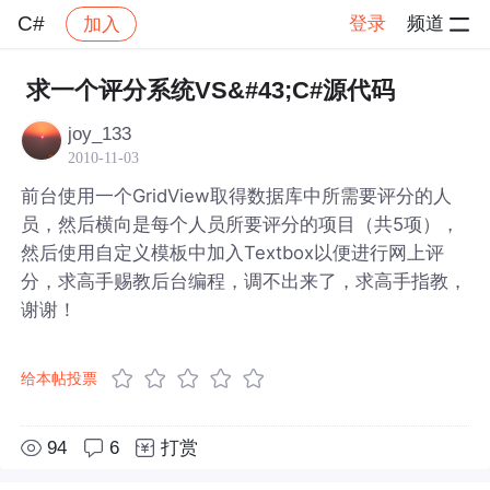
C#
登录
频道
加入
帖子详情
社区
C#
求一个评分系统VS&#43;C#源代码
joy_133
2010-11-03
前台使用一个GridView取得数据库中所需要评分的人
员，然后横向是每个人员所要评分的项目（共5项），
然后使用自定义模板中加入Textbox以便进行网上评
分，求高手赐教后台编程，调不出来了，求高手指教，
谢谢！
给本帖投票
94
6
打赏