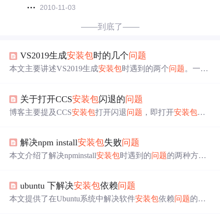
2010-11-03
——到底了——
VS2019生成
安装包
时的几个
问题
本文主要讲述VS2019生成
安装包
时遇到的两个
问题
。一是
无法使用离线运行库，经搜索下载对应运行库并找到正确
存放路径后解决；二是生成的
安装包
无法运行，尝试多种
关于打开CCS
安装包
闪退的
问题
操作无果，最后发现
安装包
在其他电脑上可运行，但不知
如何调试。
博客主要提及CCS
安装包
打开闪退
问题
，即打开
安装包
出
现特定窗口后自动退回桌面，给出了解决该
问题
的链接：h
ttps://jingyan.baidu.com/article/20095761e1f76acb0721b40f.htm
解决npm install
安装包
失败
问题
l 。
本文介绍了解决npminstall
安装包
时遇到的
问题
的两种方
法：一是通过执行命令更改npm源的注册表地址；二是直
接编辑C盘下的.npmrc文件，将registry的值修改为指定的地
ubuntu 下解决
安装包
依赖
问题
址。
本文提供了在Ubuntu系统中解决软件
安装包
依赖
问题
的方
法，并附上了详细的参考资料链接。