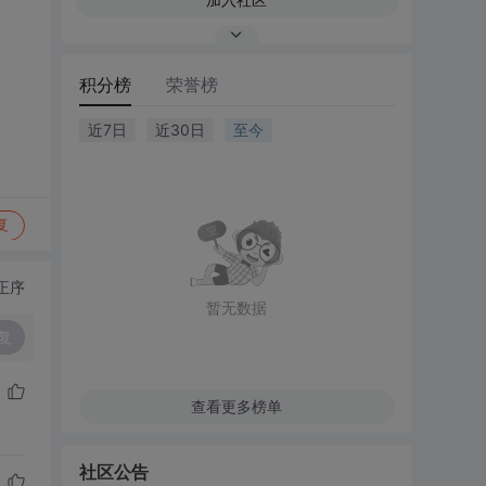
积分榜
荣誉榜
近7日
近30日
至今
复
正序
暂无数据
复
查看更多榜单
社区公告