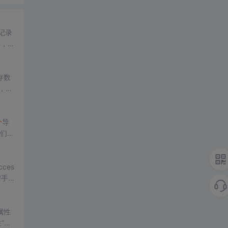
记录
具，再
里
面
存数
”，删
个
导
们要
库复
ces
需手动
,你
属性
”
里