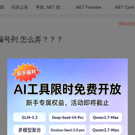
部
社区公告
.NET Core
寻找 .NET 技术达人
.NET Framework
用AI写
编号列 怎么弄？？？