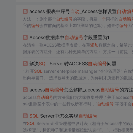
access 报表中序号
自动
_Access怎样设置
自动
编
方法一：删个那个
自动
编号
的字段，再建
一个
同样的
自动
编
它的
编号
会在前面的基础上加1(删除的也算)，如果你
编号
为
选择数据库实用工具，单击压缩和修复数据库，这样就OK了.方
Access数据库中
自动
编号
字段重置为1
输入ALT...
在清空一张ACESS数据库表后，在重
添加
数据之前，希望此
据库表的方法外，还有几种更简单的方法： 方法一（前提：
掉那个
自动
编号
的字段，再建
一个
同样的
自动
编号
字段即可。
解决
SQL
Server转ACCESS
自动
编号
问题
1.打开
SQL
server enterprise mananger “企业管理器” 
出向导窗口。 选择被导出的数据源，为你刚才所选择的数据
转成ACCESS的数据库。注意选择数据源类型为“Microsoft 
access
自动
编号
怎么解除_access
自动
编号
的方
制表和
视图
”。 5.我们注意这
里
选表的时候右边有
一个
“转换”
access
自动
编号
的方法我们为大家收集整理了关于access
s中删除某个表中的一些行或所有行时，“
自动
编号
”字段不会
执行一些任务。方法一：删个那个
自动
编号
的字段，再建
一
SQL
Server中怎么实现
自动
编号
再...
在
SQL
Server 企业管理器中设计表（相当于Access中的设
选择“是”，标识种子和递增量都按默认选“1”。 1、把数据类