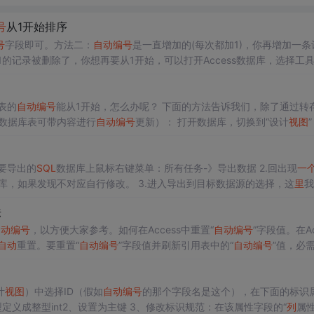
号
从1开始排序
号
字段即可。方法二：
自动
编号
是一直增加的(每次都加1)，你再增加一条
1的记录被删除了，你想再要从1开始，可以打开Access数据库，选择工
法三：1、在access
里
新建
一个
查询。2、把
视图
改为
sql
视图
。3、在
表的
自动
编号
能从1开始，怎么办呢？ 下面的方法告诉我们，除了通过转
数据库表可带内容进行
自动
编号
更新）： 打开数据库，切换到“设计
视图
 方法二（前提：数据库表内容已被清空）： ...
在你要导出的
SQL
数据库上鼠标右键菜单：所有任务-》导出数据 2.回出现
一
库，如果发现不对应自行修改。 3.进入导出到目标数据源的选择，这
里
我
Access。点 “文件名(F)” 后面的按钮选择目标.MDB文件。 4.选择“从数据
法
列
。
自动
编号
，以方便大家参考。如何在Access中重置“
自动
编号
”字段值。在Ac
自动
重置。要重置“
自动
编号
”字段值并刷新引用表中的“
自动
编号
”值，必
个
同样的
自动
编号
字段即可。方法二：
自动
编号
是一直增加的(每次都加1)
计
视图
）中选择ID（假如
自动
编号
的那个字段名是这个），在下面的标识
型定义成整型int2、设置为主键 3、修改标识规范：在该属性字段的“
列
属性