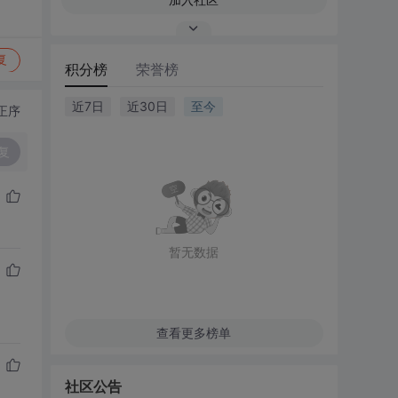
复
积分榜
荣誉榜
近7日
近30日
至今
正序
复
暂无数据
查看更多榜单
社区公告