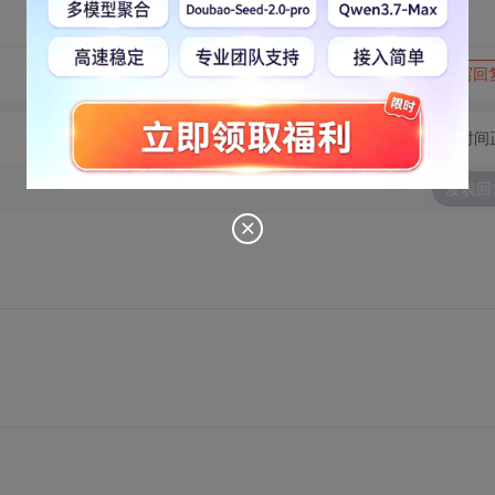
转发到动态
举报
写回
切换为时间
发表回