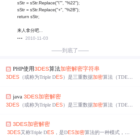
sStr = sStr.Replace("\"", "%22");
sStr = sStr.Replace("+", "%2B");
return sStr;
来人拿分吧...
2010-11-03
——到底了——
PHP使用
3D
ES
算法
加密
解密
字符串
3D
ES
（或称为Triple D
ES
）是三重数据
加密
算法（TDE
A，Triple Data Encryption Algorithm）块密码的通称。它相
当于是对每个数据块应用三次D
ES
加密
算法。由于计算机
java
3D
ES
加密
解密
运算能力的增强，原版D
ES
密码的密钥长度变得容易被暴
力破解；
3D
ES
即是设计用来提供一种相对简单的方法，
3D
ES
（或称为Triple D
ES
）是三重数据
加密
算法（TDE
即通过增加D
ES
的密钥长度来避免类似的攻击，而不是设
A，Triple Data Encryption Algorithm）块密码的通称。它相
计一种全新的块密码算法。 项目
当于是对每个数据块应用三次D
ES
加密
算法。由于计算机
3D
ES
加密
解密
运算能力的增强，原版D
ES
密码的密钥长度变得容易被暴
力破解；
3D
ES
即是设计用来提供一种相对简单的方法，
3D
ES
又称Triple D
ES
，是D
ES
加密
算法的一种模式，它
即通过增加D
ES
的密钥长度来避免类似的攻击，而不是设
使用3条56位的密钥对数据进行三次
加密
。
3D
ES
（即Tripl