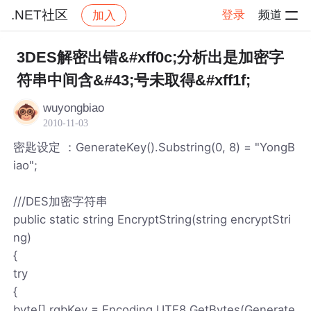
.NET社区
登录
频道
加入
帖子详情
社区
.NET社区
3DES解密出错&#xff0c;分析出是加密字
符串中间含&#43;号未取得&#xff1f;
wuyongbiao
2010-11-03
密匙设定 ：GenerateKey().Substring(0, 8) = "YongB
iao";
///DES加密字符串
public static string EncryptString(string encryptStri
ng)
{
try
{
byte[] rgbKey = Encoding.UTF8.GetBytes(Generate