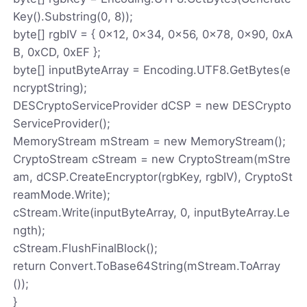
Key().Substring(0, 8));
byte[] rgbIV = { 0x12, 0x34, 0x56, 0x78, 0x90, 0xA
B, 0xCD, 0xEF };
byte[] inputByteArray = Encoding.UTF8.GetBytes(e
ncryptString);
DESCryptoServiceProvider dCSP = new DESCrypto
ServiceProvider();
MemoryStream mStream = new MemoryStream();
CryptoStream cStream = new CryptoStream(mStre
am, dCSP.CreateEncryptor(rgbKey, rgbIV), CryptoSt
reamMode.Write);
cStream.Write(inputByteArray, 0, inputByteArray.Le
ngth);
cStream.FlushFinalBlock();
return Convert.ToBase64String(mStream.ToArray
());
}