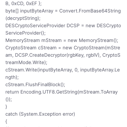
B, 0xCD, 0xEF };
byte[] inputByteArray = Convert.FromBase64String
(decryptString);
DESCryptoServiceProvider DCSP = new DESCrypto
ServiceProvider();
MemoryStream mStream = new MemoryStream();
CryptoStream cStream = new CryptoStream(mStre
am, DCSP.CreateDecryptor(rgbKey, rgbIV), CryptoS
treamMode.Write);
cStream.Write(inputByteArray, 0, inputByteArray.Le
ngth);
cStream.FlushFinalBlock();
return Encoding.UTF8.GetString(mStream.ToArray
());
}
catch (System.Exception error)
{