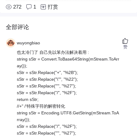
272
1
打赏
全部评论
wuyongbiao
赞
也太冷门了 自己先以笨办法解决着用 :
string sStr = Convert.ToBase64String(mStream.ToArr
ay());
sStr = sStr.Replace("+", "%2B");
sStr = sStr.Replace("\"", "%22");
sStr = sStr.Replace("'", "%27");
sStr = sStr.Replace("/", "%2F");
return sStr;
//+" /'特殊字符的解密转化
string sStr = Encoding.UTF8.GetString(mStream.ToA
rray());
sStr = sStr.Replace("/", "%2F");
sStr = sStr.Replace("'", "%27");