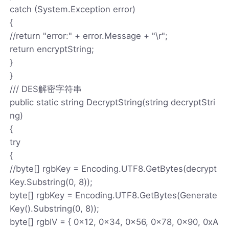
catch (System.Exception error)
{
//return "error:" + error.Message + "\r";
return encryptString;
}
}
/// DES解密字符串
public static string DecryptString(string decryptStri
ng)
{
try
{
//byte[] rgbKey = Encoding.UTF8.GetBytes(decrypt
Key.Substring(0, 8));
byte[] rgbKey = Encoding.UTF8.GetBytes(Generate
Key().Substring(0, 8));
byte[] rgbIV = { 0x12, 0x34, 0x56, 0x78, 0x90, 0xA