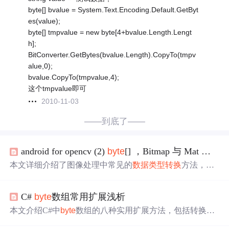
byte[] bvalue = System.Text.Encoding.Default.GetByt
es(value);
byte[] tmpvalue = new byte[4+bvalue.Length.Lengt
h];
BitConverter.GetBytes(bvalue.Length).CopyTo(tmpv
alue,0);
bvalue.CopyTo(tmpvalue,4);
这个tmpvalue即可
2010-11-03
——到底了——
android for opencv (2)
byte
[] ，Bitmap 与 Mat
类型
本文详细介绍了图像处理中常见的
数据
类型转换
方法，包
括
byte
数组与Mat、Bitmap之间的互换，以及Bitmap的jpg格
式
保存
技巧。同时，探讨了Android 6.0及以后版本中读写
C#
byte
数组常用扩展浅析
权限的动态获取方式。
本文介绍C#中
byte
数组的八种实用扩展方法，包括转换为
十六进制字符串、Base64字符串、基础
数据
类型等，以及