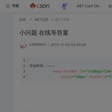
全
导航
.NET Conf China
社区
.NET社区
帖子详情
小问题 在线等答案
2010-11-03 02:40:06
li309000011
开始时间：————  
<
asp:TextBox
ID
=
"txtBeginTime
Width
=
"140px"
ReadOnly
=
"T