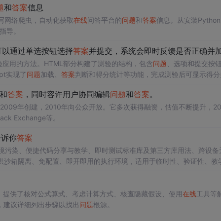
题
和
答案
信息
up库编写网络爬虫，自动化获取
在线
问答平台的
问题
和
答案
信息。从安装Pytho
细指导。
可以通过单选按钮选择
答案
并提交，系统会即时反馈是否正确并加载下一
验应用的方法。HTML部分构建了测验的结构，包含
问题
、选项和提交按钮
pt实现了
问题
加载、
答案
判断和得分统计等功能，完成测验后可显示得分
和
答案
，同时容许用户协同编辑
问题
和
答案
。
在2009年创建，2010年向公众开放。它多次获得融资，估值不断提升，20
 Exchange等。
告诉你
答案
环境污染、便捷代码分享与教学、即时测试标准库及第三方库用法、跨设备
供沙箱隔离、免配置、即开即用的执行环境，适用于临时性、验证性、教
。提供了核对公式算式、考虑计算方式、核查隐藏假设、使用
在线
工具等
，建议详细列出步骤以找出
问题
根源。