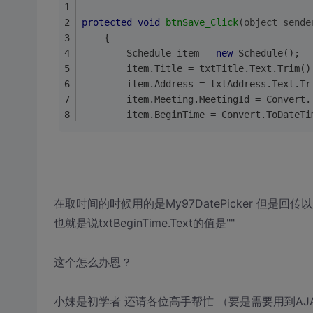
protected
void
btnSave_Click
(object sende
    {
        Schedule item = 
new
 Schedule();
        item.Title = txtTitle.Text.Trim()
        item.Address = txtAddress.Text.Tr
        item.Meeting.MeetingId = Convert.
        item.BeginTime = Convert.ToDateTi
在取时间的时候用的是My97DatePicker 但是
也就是说txtBeginTime.Text的值是""
这个怎么办恩？
小妹是初学者 还请各位高手帮忙 （要是需要用到AJ