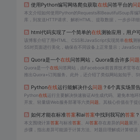
使用Python编写网络爬虫获取
在线
问答平台的
问
本文介绍如何使用Python的Requests和BeautifulSo
库，到发送HTTP请求、解析HTML、提取数据，一步步详
html代码实现了一个简单的
在线
测验应用，用户
该博客介绍了用HTML、CSS和JavaScript实现简单
在线
测
SS对页面进行美化，确保在不同设备上正常显示；JavaScri
新开始。
Quora是一个
在线
问答网站，Quora集合许多
问题
Quora是一个
在线
问答网站，由Facebook前首席技术官等
推出Quora+订阅服务。此外，还介绍了类似网站如知乎、Stack
Python
在线
运行能解决什么
问题
？6个真实场景
Python
在线
运行主要解决快速验证AI生成代码、避免本地
开发、轻量级Web服务部署等六类
问题
。其核心价值在于提
和低负载服务场景，不替代本地开发，而是有效补充。
如何才能在标准
答案
和ai
答案
中找到我写的
答案
？
本文围绕计算
答案
与标准
答案
、AI
答案
存在差异的
问题
展开
步骤，指出差异可能源于计算方法、对题目理解或计算错误