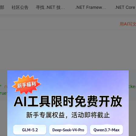
部
社区公告
.NET Core
寻找 .NET 技术达人
.NET Framework
用AI写
"
runat
=
"server"
CssClass
=
"inputCss"
onFocus
=
"WdatePicke
rue"
>
</
asp:TextBox
>
<
br
 />