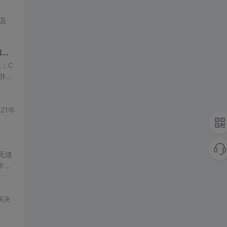
n及
个
问题
。所有
问题
回答完毕后，显示用户的最终得分，
；C
并重
21年
无缝
学性
解决