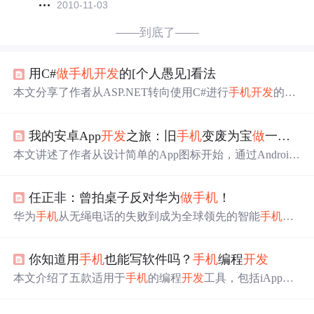
2010-11-03
——到底了——
用C#
做
手机
开发
的[个人愚见]看法
本文分享了作者从ASP.NET转向使用C#进行
手机
开发
的学
习
经验
。介绍了学习的基础步骤，包括熟悉C#语言、部署
开发
环境及制作首个
手机
程序的过程，并推荐了相关资
我的安卓App
开发
之旅：旧
手机
变废为宝
做
一个震动App
源。
本文讲述了作者从设计简单的App图标开始，通过Android
Studio使用Kotlin
开发
，实现开关控制
手机
震动功能的全过
程，分享了自学编程和Android
开发
的基础
经验
。
任正非：曾拍桌子反对华为
做
手机
！
华为
手机
从无绳电话的失败到成为全球领先的智能
手机
品
牌，经历了从
做
小灵通
手机
到3G
手机
，再到自主品牌的转
型。在余承东的带领下，通过学习对手的营销策略，以及
你知道用
手机
也能写软件吗？
手机
编程
开发
mate7等产品的成功，奠定了华为在
手机
市场的地位。
本文介绍了五款适用于
手机
的编程
开发
工具，包括iApp、
AIDE、FusionApp、ALua和结绳。这些工具支持在
手机
上
进行安卓应用的设计、编写、编译和调试，有的采用可视