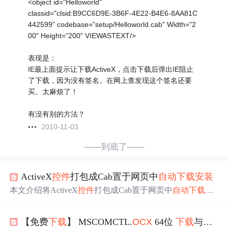
<object id="Helloworld"
classid="clsid:B9CC6D9E-3B6F-4E22-B4E6-8AA81C
442599" codebase="setup/Helloworld.cab" Width="2
00" Height="200" VIEWASTEXT/>
表现是：
IE最上面提示让下载ActiveX，点击下载后弹出IE阻止
了下载，因为没有签名。在网上查发现这个签名还要
买。太麻烦了！
有没有别的方法？
2010-11-03
——到底了——
ActiveX
控件
打包成Cab置于网页中
自动
下载
安装
本文介绍将ActiveX
控件
打包成Cab置于网页中
自动
下载
安
装
的方法。先阐述手动注册
控件
的弊端，提出
自动
下载
安
装
的解决方案。接着说明必备条件，包括打包工具集、
ocx
【免费
下载
】 MSCOMCTL.
OCX
64位
下载
与
安装
控件
和查看工具，最后详细介绍制作过程，涵盖环境设