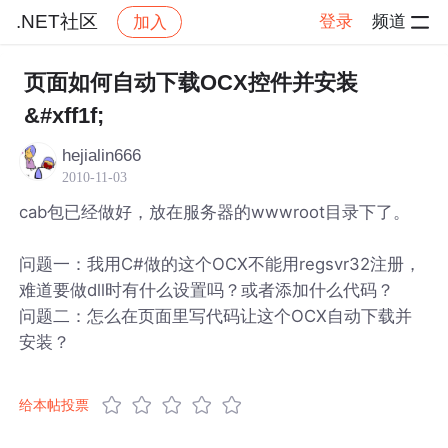
.NET社区
登录
频道
加入
帖子详情
社区
.NET社区
页面如何自动下载OCX控件并安装
&#xff1f;
hejialin666
2010-11-03
cab包已经做好，放在服务器的wwwroot目录下了。
问题一：我用C#做的这个OCX不能用regsvr32注册，
难道要做dll时有什么设置吗？或者添加什么代码？
问题二：怎么在页面里写代码让这个OCX自动下载并
安装？
给本帖投票