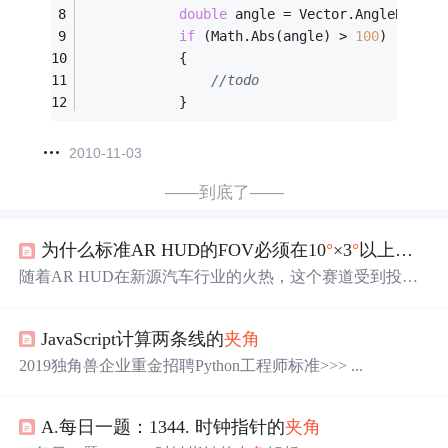
double
 angle = Vector.AngleBetwee
if
 (Math.Abs(angle) > 
100
)
            {
//todo
            }
2010-11-03
——到底了——
为什么标准AR HUD的FOV必须在10
°
×3
°
以上｜技术科普
随着AR HUD在新源汽车行业的火热，这个赛道受到投资
机构和主机厂的高度关注，国内外的各家HUD厂家纷纷布
局AR HUD。
JavaScript计算两条线的
夹角
2019独角兽企业重金招聘Python工程师标准>>> ...
A.每日一题：1344. 时钟指针的
夹角