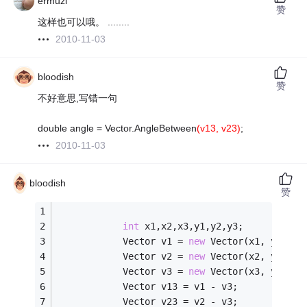
ermuzi
赞
这样也可以哦。 ........
2010-11-03
bloodish
赞
不好意思,写错一句
double angle = Vector.AngleBetween
(v13, v23)
;
2010-11-03
bloodish
赞
int
 x1,x2,x3,y1,y2,y3;
            Vector v1 = 
new
 Vector(x1, y1);
            Vector v2 = 
new
 Vector(x2, y2);
            Vector v3 = 
new
 Vector(x3, y3);
            Vector v13 = v1 - v3;
            Vector v23 = v2 - v3;