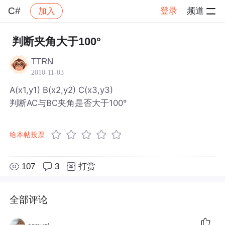
C#
登录
频道
加入
帖子详情
社区
C#
判断夹角大于100°
TTRN
2010-11-03
A(x1,y1) B(x2,y2) C(x3,y3)
判断AC与BC夹角是否大于100°
给本帖投票
107
3
打赏
全部评论