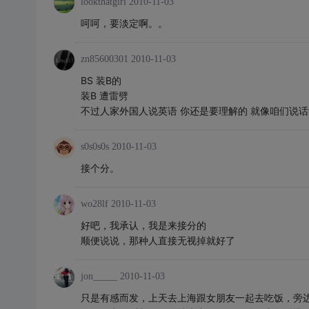
lookthatgirl
2010-11-03
呵呵，要淡定啊。。
zn85600301
2010-11-03
BS 装B的
装B 遭雷劈
不过人家外国人说英语 你还是要理解的 就像咱们说
s0s0s0s
2010-11-03
接个分。
wo28lf
2010-11-03
好吧，我承认，我是来接分的
顺便说说，那种人直接无视掉就好了
jon_____
2010-11-03
只是有感而发，上天去上海跟女朋友一起去吃饭，旁