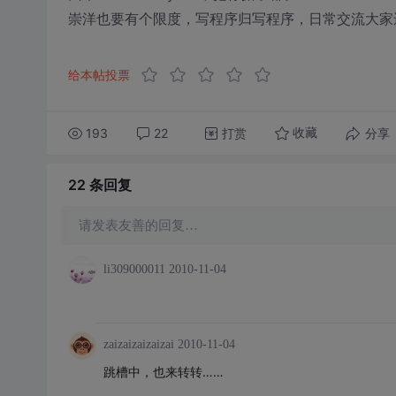
崇洋也要有个限度，写程序归写程序，日常交流大家
给本帖投票
193
22
打赏
分享
收藏
22 条
回复
请发表友善的回复…
li309000011
2010-11-04
zaizaizaizaizai
2010-11-04
跳槽中，也来转转……