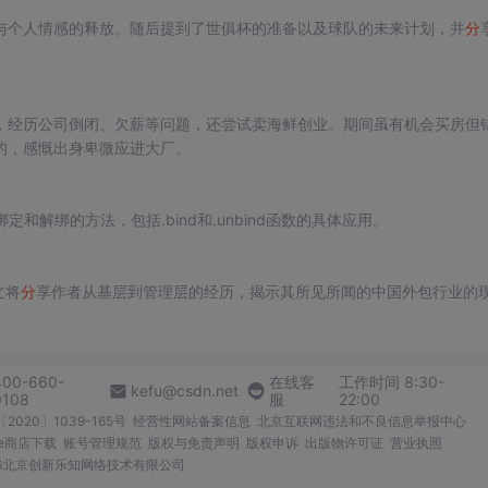
与个人情感的释放。随后提到了世俱杯的准备以及球队的未来计划，并
分
，经历公司倒闭、欠薪等问题，还尝试卖海鲜创业。期间虽有机会买房但
的，感慨出身卑微应进大厂。
定和解绑的方法，包括.bind和.unbind函数的具体应用。
文将
分
享作者从基层到管理层的经历，揭示其所见所闻的中国外包行业的
400-660-
在线客
工作时间 8:30-
kefu@csdn.net
0108
服
22:00
2020〕1039-165号
经营性网站备案信息
北京互联网违法和不良信息举报中心
me商店下载
账号管理规范
版权与免责声明
版权申诉
出版物许可证
营业执照
026北京创新乐知网络技术有限公司