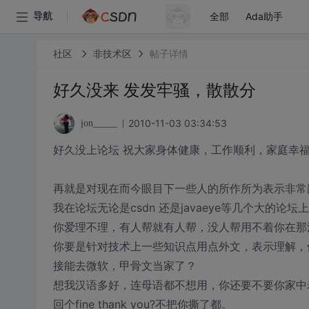
全部
Ada助手
导航
社区
非技术区
帖子详情
好久没来 发发牢骚，散散分
2010-11-03 03:34:53
jon_____
好久没上论坛 祝大家身体健康，工作顺利，家庭幸
再就是对现在而今眼目下一些人的所作所为表示非常
我在论坛无论是csdn 还是javaeye等几个大的
你爱理不理，有人帮就有人帮，没人帮用不着你在那
你要是针对技术上一些知识点用点外文，表示理解，
接能去微软，甲骨文当家了？
想我汉语多好，连母语都不想用，你还要不要你家中
回个fine thank you?不把你撕了都。