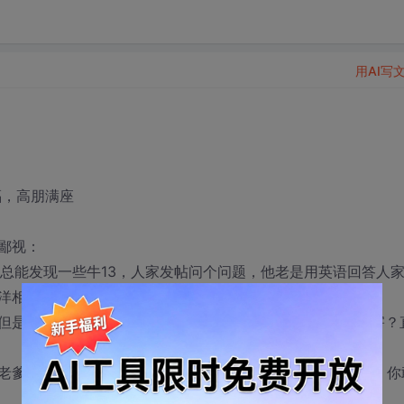
用AI写
福，高朋满座
鄙视：
论坛上总能发现一些牛13，人家发帖问个问题，他老是用英语回答人
洋相，从头到脚一副奴才相。
但是很明白的几句话，非扯j8英语，显得你很有水平？很厉害？
老爹，娘亲了。难不成你爸打电话问你：儿子现在身体怎样。你