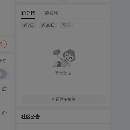
积分榜
荣誉榜
近7日
近30日
至今
复
正序
暂无数据
复
查看更多榜单
社区公告