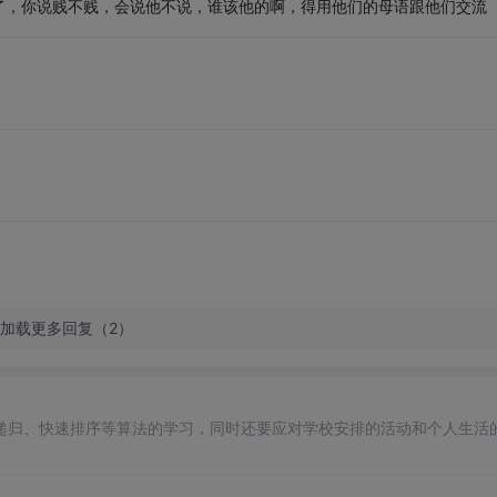
了，你说贱不贱，会说他不说，谁该他的啊，得用他们的母语跟他们交流
加载更多回复（2）
递归、快速排序等算法的学习，同时还要应对学校安排的活动和个人生活