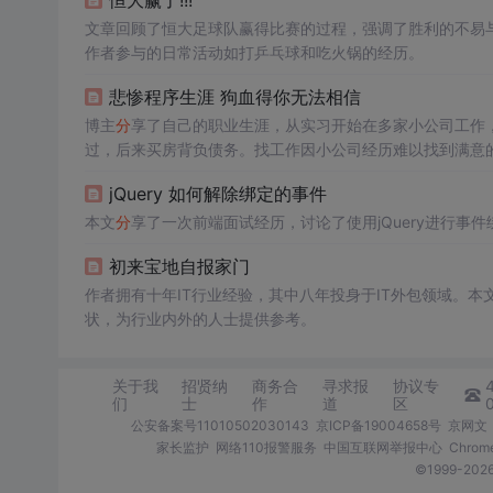
恒大赢了!!!
文章回顾了恒大足球队赢得比赛的过程，强调了胜利的不易
作者参与的日常活动如打乒乓球和吃火锅的经历。
悲惨程序生涯 狗血得你无法相信
博主
分
享了自己的职业生涯，从实习开始在多家小公司工作
过，后来买房背负债务。找工作因小公司经历难以找到满意
jQuery 如何解除绑定的事件
本文
分
享了一次前端面试经历，讨论了使用jQuery进行事件绑
初来宝地自报家门
作者拥有十年IT行业经验，其中八年投身于IT外包领域。本
状，为行业内外的人士提供参考。
关于我
招贤纳
商务合
寻求报
协议专
们
士
作
道
区
公安备案号11010502030143
京ICP备19004658号
京网文〔
家长监护
网络110报警服务
中国互联网举报中心
Chro
©1999-2