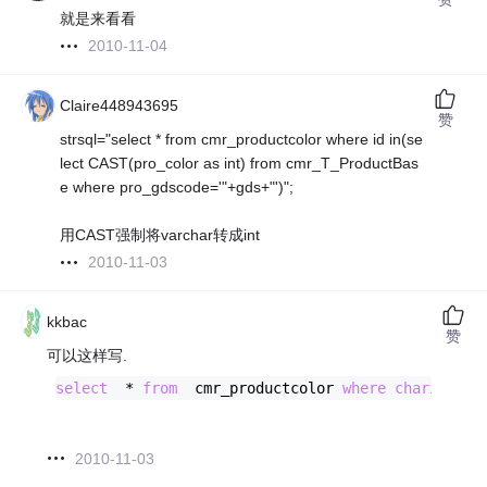
就是来看看
2010-11-04
Claire448943695
赞
strsql="select * from cmr_productcolor where id in(se
lect CAST(pro_color as int) from cmr_T_ProductBas
e where pro_gdscode='"+gds+"')";
用CAST强制将varchar转成int
2010-11-03
kkbac
赞
可以这样写.
select
*
from
 	cmr_productcolor 
where
charindex
(
2010-11-03