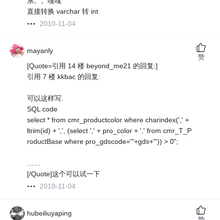
东。。嘎嘎
直接转换 varchar 转 int
2010-11-04
mayanly
赞
[Quote=引用 14 楼 beyond_me21 的回复:]
引用 7 楼 kkbac 的回复:
可以这样写.
SQL code
select * from cmr_productcolor where charindex(',' +
ltrim(id) + ',', (select ',' + pro_color + ',' from cmr_T_P
roductBase where pro_gdscode='"+gds+"')) > 0";
……
[/Quote]这个可以试一下
2010-11-04
hubeiliuyaping
赞