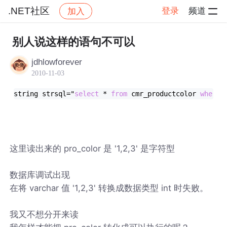
.NET社区
登录
频道
加入
帖子详情
社区
.NET社区
别人说这样的语句不可以
jdhlowforever
2010-11-03
string strsql
=
"
select
 * 
from
 cmr_productcolor 
where
这里读出来的 pro_color 是 '1,2,3' 是字符型
数据库调试出现
在将 varchar 值 '1,2,3' 转换成数据类型 int 时失败。
我又不想分开来读